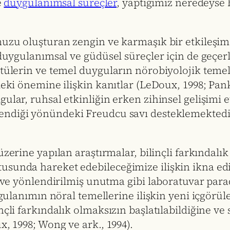
e
duygulanımsal süreçler
, yaptığımız neredeyse 
muzu oluşturan zengin ve karmaşık bir etkileşims
) duygulanımsal ve güdüsel süreçler için de geçe
tülerin ve temel duyguların nörobiyolojik temelle
deki önemine ilişkin kanıtlar (LeDoux, 1998; Pan
ular, ruhsal etkinliğin erken zihinsel gelişimi 
lendiği yönündeki Freudcu savı desteklemektedi
 üzerine yapılan araştırmalar, bilinçli farkındal
usunda hareket edebileceğimize ilişkin ikna edi
iş ve yönlendirilmiş unutma gibi laboratuvar pa
ygulanımın nöral temellerine ilişkin yeni içgörüle
nçli farkındalık olmaksızın başlatılabildiğine ve
x, 1998; Wong ve ark., 1994).