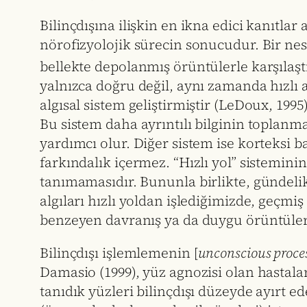
Bilinçdışına ilişkin en ikna edici kanıtlar
nörofizyolojik sürecin sonucudur. Bir nesn
bellekte depolanmış örüntülerle karşılaşt
yalnızca doğru değil, aynı zamanda hızlı
algısal sistem geliştirmiştir (LeDoux, 1995)
Bu sistem daha ayrıntılı bilginin toplanm
yardımcı olur. Diğer sistem ise korteksi ba
farkındalık içermez. “Hızlı yol” sistemini
tanımamasıdır. Bununla birlikte, gündeli
algıları hızlı yoldan işlediğimizde, geçm
benzeyen davranış ya da duygu örüntüleri
Bilinçdışı işlemlemenin [
unconscious proce
Damasio (1999), yüz agnozisi olan hastalar
tanıdık yüzleri bilinçdışı düzeyde ayırt e