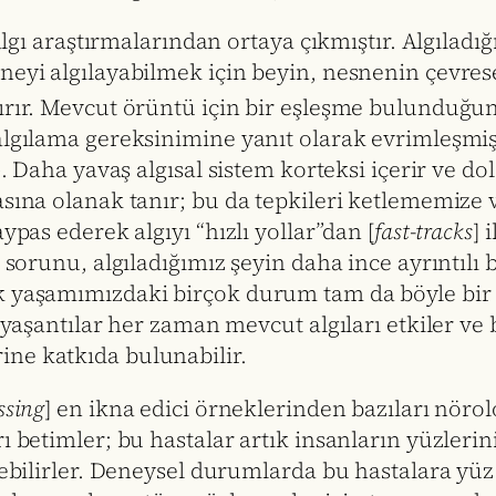
 algı araştırmalarından ortaya çıkmıştır. Algılad
eyi algılayabilmek için beyin, nesnenin çevresel 
ırır. Mevcut örüntü için bir eşleşme bulunduğund
 algılama gereksinimine yanıt olarak evrimleşmi
. Daha yavaş algısal sistem korteksi içerir ve dola
asına olanak tanır; bu da tepkileri ketlememize 
ypas ederek algıyı “hızlı yollar”dan [
fast‐tracks
] 
n sorunu, algıladığımız şeyin daha ince ayrıntılı
k yaşamımızdaki birçok durum tam da böyle bir 
iş yaşantılar her zaman mevcut algıları etkiler 
ne katkıda bulunabilir.
ssing
] en ikna edici örneklerinden bazıları nöro
ı betimler; bu hastalar artık insanların yüzlerin
debilirler. Deneysel durumlarda bu hastalara yüz 