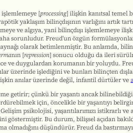
e işlemlemeye [
processing
] ilişkin kanıtsal temel
apötik yaklaşım bilinçdışının varlığını artık tart
meye ve algıya, yani bilinçdışı işlemlemeye ili
aha sorunludur. Freud’un özgün formülasyonları
aynağı olarak betimlenmiştir. Bu anlamda, bilin
ırma
nın [
repression
] sonucu olduğu da ileri sürülm
e ve duygulardan korumanın bir yoluydu. Freud 
ılar üzerinde işlediğini ve bunları bilinçten dış
işkin anılar üzerinde değil, infantil dürtüler ve
 getirir; çünkü bir yaşantı ancak bilinebildiği v
sürdürebilmek için, öncelikle bir yaşantıyı beli
Gelişim psikolojisi, yaşantılarımızı istikrarlı v
ini göstermiştir. Bu durum, bilişsel açıdan bakı
nma olmadığını düşündürür. Freud da bastırmayı,