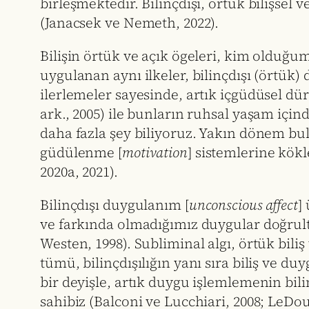
birleşmektedir. Bilinçdışı, örtük bilişsel v
(Janacsek ve Nemeth, 2022).
Bilişin örtük ve açık ögeleri, kim olduğu
uygulanan aynı ilkeler, bilinçdışı (örtük
ilerlemeler sayesinde, artık içgüdüsel dür
ark., 2005) ile bunların ruhsal yaşam için
daha fazla şey biliyoruz. Yakın dönem bulg
güdülenme [
motivation
] sistemlerine kök
2020a, 2021).
Bilinçdışı duygulanım [
unconscious affect
]
ve farkında olmadığımız duygular doğrult
Westen, 1998). Subliminal algı, örtük bil
tümü, bilinçdışılığın yanı sıra biliş ve du
bir deyişle, artık duygu işlemlemenin bili
sahibiz (Balconi ve Lucchiari, 2008; LeDou