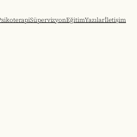
sikoterapi
Süpervizyon
Eğitim
Yazılar
İletişim