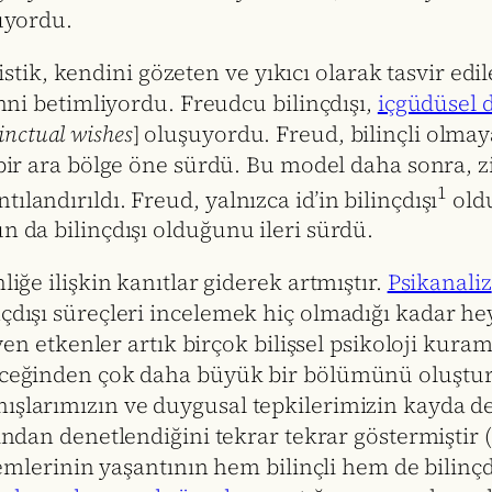
rüyordu.
k, kendini gözeten ve yıkıcı olarak tasvir edile
ihni betimliyordu. Freudcu bilinçdışı,
içgüdüsel 
inctual wishes
] oluşuyordu. Freud, bilinçli olmaya
 bir ara bölge öne sürdü. Bu model daha sonra, z
1
landırıldı. Freud, yalnızca id’in bilinçdışı
oldu
n da bilinçdışı olduğunu ileri sürdü.
liğe ilişkin kanıtlar giderek artmıştır.
Psikanaliz
nçdışı süreçleri incelemek hiç olmadığı kadar h
leyen etkenler artık birçok bilişsel psikoloji kur
eceğinden çok daha büyük bir bölümünü oluşturdu
nışlarımızın ve duygusal tepkilerimizin kayda 
ından denetlendiğini tekrar tekrar göstermiştir
istemlerinin yaşantının hem bilinçli hem de bilin