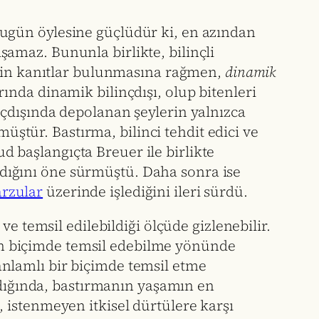
 bugün öylesine güçlüdür ki, en azından
ışamaz. Bununla birlikte, bilinçli
şkin kanıtlar bulunmasına rağmen,
dinamik
nda dinamik bilinçdışı, olup bitenleri
çdışında depolanan şeylerin yalnızca
üştür. Bastırma, bilinci tehdit edici ve
başlangıçta Breuer ile birlikte
ladığını öne sürmüştü. Daha sonra ise
arzular
üzerinde işlediğini ileri sürdü.
e temsil edilebildiği ölçüde gizlenebilir.
rgin biçimde temsil edebilme yönünde
e anlamlı bir biçimde temsil etme
ldığında, bastırmanın yaşamın en
 istenmeyen itkisel dürtülere karşı