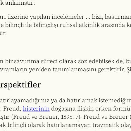
k anlamıştır:
arı üzerine yapılan incelemeler … bizi, bastırm
ilinçli ile bilinçdışı ruhsal etkinlik arasında
ür.
 bir savunma süreci olarak söz edebilsek de, bu
vramların yeniden tanımlanmasını gerektirir. Ş
erspektifler
hatırlayamadığımız ya da hatırlamak istemediğimi
r. Freud,
histerinin
doğasına ilişkin erken formü
ştır (Freud ve Breuer, 1895: 7). Freud ve Breuer (
ak bilinçli olarak hatırlanamayan travmatik o