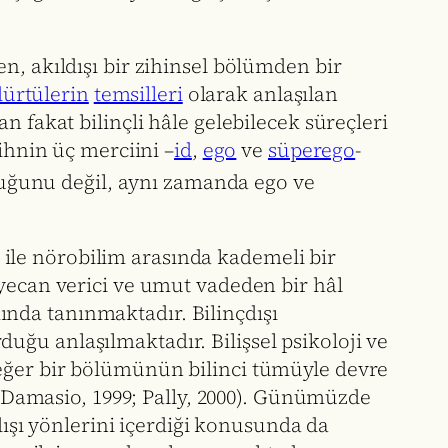
n, akıldışı bir zihinsel bölümden bir
dürtülerin
temsilleri
olarak anlaşılan
n fakat bilinçli hâle gelebilecek süreçleri
ihnin üç merciini –
id
,
ego
ve
süperego
-
ğunu değil, aynı zamanda ego ve
ile nörobilim arasında kademeli bir
eyecan verici ve umut vadeden bir hâl
amında tanınmaktadır. Bilinçdışı
ğu anlaşılmaktadır. Bilişsel psikoloji ve
değer bir bölümünün bilinci tümüyle devre
 (Damasio, 1999; Pally, 2000). Günümüzde
çdışı yönlerini içerdiği konusunda da