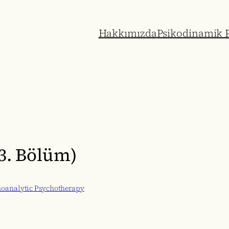
Hakkımızda
Psikodinamik P
3. Bölüm)
choanalytic Psychotherapy