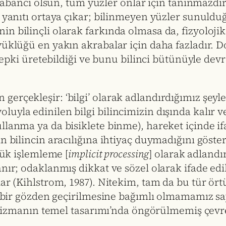
r yabancı olsun, tüm yüzler onlar için tanınmazdı
i yanıtı ortaya çıkar; bilinmeyen yüzler sunuldu
 bilinçli olarak farkında olmasa da, fizyolojik 
üklüğü en yakın akrabalar için daha fazladır. Do
 tepki üretebildiği ve bunu bilinci bütünüyle devr
rçekleşir: ‘bilgi’ olarak adlandırdığımız şeyler
uyla edinilen bilgi bilincimizin dışında kalır v
lanma ya da bisiklete binme), hareket içinde ifad
ın bilincin aracılığına ihtiyaç duymadığını gös
tük işlemleme [
implicit processing
] olarak adlandır
nır; odaklanmış dikkat ve sözel olarak ifade edi
ğlar (Kihlstrom, 1987). Nitekim, tam da bu tür 
li bir gözden geçirilmesine bağımlı olmamamız s
organizmanın temel tasarımı’nda öngörülmemiş çe