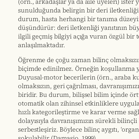
(örn., arkadaşlar ya da aile üyeleri) iste
sunulduğunda belirgin bir deri iletkenliğ
durum, hasta herhangi bir tanıma düzeyinin
düşündürür: deri iletkenliği yanıtının büy
ilgili geçmiş bilgiyi açığa vuran özgül bir
anlaşılmaktadır.
Öğrenme de çoğu zaman bilinç olmaksızın ge
biçimde edinilmez. Örneğin koşullanma yol
Duyusal-motor becerilerin (örn., araba kul
olmaksızın, geri çağrılması, davranışımız
biridir. Bu durum, bilişsel bilim içinde ör
otomatik olan zihinsel etkinliklere uygula
hızlı kategorileştirme ve karar verme sa
dolayısıyla davranışımızın sürekli bilinç
serbestleşiriz. Böylece bilinç aygıtı, ‘
sokulabilir (Damasio, 1999).