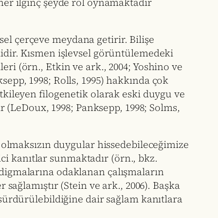
her ilginç şeyde rol oynamaktadır
el çerçeve meydana getirir. Bilişe
rlidir. Kısmen işlevsel görüntülemedeki
ri (örn., Etkin ve ark., 2004; Yoshino ve
ksepp, 1998; Rolls, 1995) hakkında çok
etkileyen filogenetik olarak eski duygu ve
r (LeDoux, 1998; Panksepp, 1998; Solms,
ık olmaksızın duygular hissedebileceğimize
ci kanıtlar sunmaktadır (örn., bkz.
radigmalarına odaklanan çalışmaların
r sağlamıştır (Stein ve ark., 2006). Başka
 sürdürülebildiğine dair sağlam kanıtlara