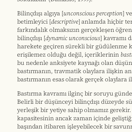
Bilinçdışı algıya [
unconscious perception
] v
betimleyici [
descriptive
] anlamda hiçbir ter
farkındalık olmaksızın gerçekleşen öğren
bilinçdışı [
dynamic unconscious
] kavramı d
harekete geçiren sürekli bir güdülenme k
erişilemez olduğu değil, içeriklerinin
bast
bu nedenle anksiyete kaynağı olan düşünc
bastırmanın, travmatik olaylara ilişkin an
bastırmanın esas olarak gerçek olaylara il
Bastırma kavramı ilginç bir soruyu gündeme
Belirli bir düşünceyi bilinçdışı düzeyde 
yerleşik bir yetiye sahip olmamız gerekir. 
kapasitesinin ancak zaman içinde geliştiğ
başından itibaren işleyebilecek bir savu