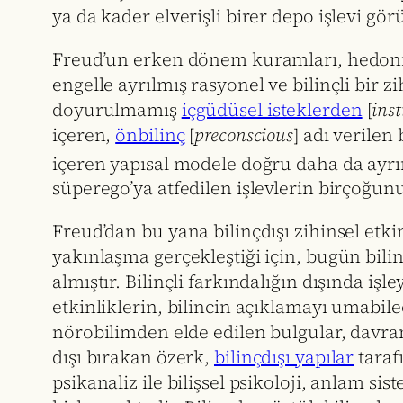
ya da kader elverişli birer depo işlevi gö
Freud’un erken dönem kuramları, hedonisti
engelle ayrılmış rasyonel ve bilinçli bir z
doyurulmamış
içgüdüsel isteklerden
[
inst
içeren,
önbilinç
[
preconscious
] adı verilen
içeren yapısal modele doğru daha da ayrıntı
süperego’ya atfedilen işlevlerin birçoğunu
Freud’dan bu yana bilinçdışı zihinsel etkin
yakınlaşma gerçekleştiği için, bugün bili
almıştır. Bilinçli farkındalığın dışında iş
etkinliklerin, bilincin açıklamayı umabil
nörobilimden elde edilen bulgular, davra
dışı bırakan özerk,
bilinçdışı yapılar
taraf
psikanaliz ile bilişsel psikoloji, anlam s