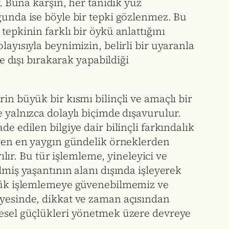
r. Buna karşın, her tanıdık yüz
ğunda ise böyle bir tepki gözlenmez. Bu
tepkinin farklı bir öykü anlattığını
layısıyla beynimizin, belirli bir uyaranla
e dışı bırakarak yapabildiği
in büyük bir kısmı bilinçli ve amaçlı bir
e yalnızca dolaylı biçimde dışavurulur.
e edilen bilgiye dair bilinçli farkındalık
teren en yaygın gündelik örneklerden
ılır. Bu tür işlemleme, yineleyici ve
lmiş yaşantının alanı dışında işleyerek
örtük işlemlemeye güvenebilmemiz ve
ayesinde, dikkat ve zaman açısından
vresel güçlükleri yönetmek üzere devreye