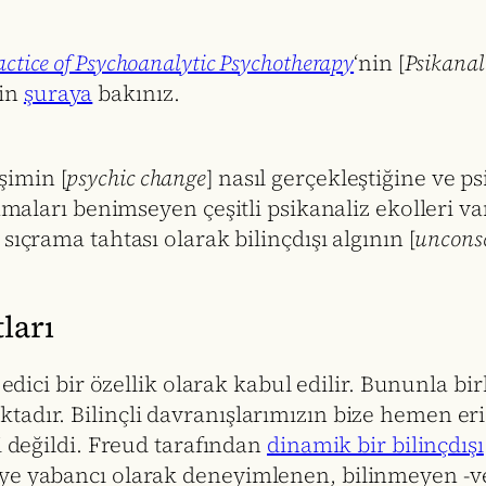
ractice of Psychoanalytic Psychotherapy
‘nin [
Psikanal
çin
şuraya
bakınız.
şimin [
psychic change
] nasıl gerçekleştiğine ve p
lamaları benimseyen çeşitli psikanaliz ekolleri v
sıçrama tahtası olarak bilinçdışı algının [
unconsc
ları
t edici bir özellik olarak kabul edilir. Bununla b
adır. Bilinçli davranışlarımızın bize hemen eri
i değildi. Freud tarafından
dinamik bir bilinçdışı
ye yabancı olarak deneyimlenen, bilinmeyen -ve 