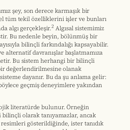
ığımız şey, son derece karmaşık bir
tüm tekil özelliklerini işler ve bunları
2
a algı gerçekleşir.
Algısal sistemimiz
ştir. Bu nedenle beyin, bölünmüş bir
yısıyla bilinçli farkındalığı kapsayabilir.
ve alternatif davranışlar başlatmamıza
iletir. Bu sistem herhangi bir bilinçli
 bir değerlendirilmesine olanak
sisteme dayanır. Bu da şu anlama gelir:
ve böylece geçmiş deneyimlere yakından
lojik literatürde bulunur. Örneğin
i bilinçli olarak tanıyamazlar, ancak
resimleri gösterildiğinde, ister tanıdık