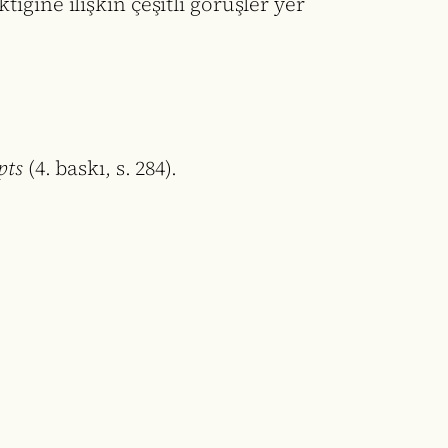
ğine ilişkin çeşitli görüşler yer
pts
(4. baskı, s. 284).