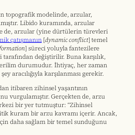
nin topografik modelinde, arzular,
ılmıştır. Libido kuramında, arzular
e de, arzular (yine dürtülerin türevleri
mik çatışmanın
[
dynamic conflict
] temel
formation
] süreci yoluyla fantezilere
tarafından değiştirilir. Buna karşılık,
 gerilim durumudur. İhtiyaç, her zaman
 şey aracılığıyla karşılanması gerekir.
an itibaren zihinsel yaşantının
ğunu vurgulamıştır. Gerçekten de, arzu
rkezi bir yer tutmuştur: “Zihinsel
litik kuram bir arzu kavramı içerir. Ancak,
 için daha sağlam bir temel sunduğunu