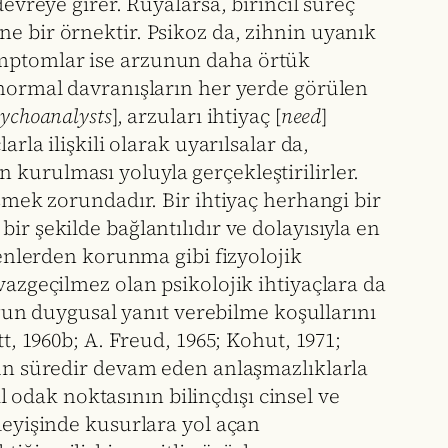
devreye girer. Rüyalarsa, birincil süreç
e bir örnektir. Psikoz da, zihnin uyanık
emptomlar ise arzunun daha örtük
ı normal davranışların her yerde görülen
ychoanalysts
], arzuları ihtiyaç [
need
]
rla ilişkili olarak uyarılsalar da,
in kurulması yoluyla gerçekleştirilirler.
eşmek zorundadır. Bir ihtiyaç herhangi bir
ir şekilde bağlantılıdır ve dolayısıyla en
kenlerden korunma gibi fizyolojik
vazgeçilmez olan psikolojik ihtiyaçlara da
uygun duygusal yanıt verebilme koşullarını
tt, 1960b; A. Freud, 1965; Kohut, 1971;
uzun süredir devam eden anlaşmazlıklarla
ıl odak noktasının bilinçdışı cinsel ve
şleyişinde kusurlara yol açan