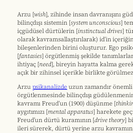
Arzu [
wish
], zihinde insan davranışını güd
bilinçdışı sistemin [
system unconscious
] te
içgüdüsel dürtülerin [
instinctual drives
] tü
olarak kavramsallaştırılarak) id’in içeriğ
bileşenlerinden birini oluşturur. Ego psik
[
fantasies
] örgütlenmiş şekilde tanımlarlar
ihtiyaç [
need
], bireyin hayatta kalma gere
açık bir zihinsel içerikle birlikte görülme
Arzu
psikanalizde
uzun zamandır önemli bi
örgütlenmesinde bilinçdışı güdülenmenin
kavramı Freud’un (1900) düşünme [
thinki
aygıtımızı [
mental apparatus
] harekete geç
Freud’un dürtü kuramının [
drive theory
] 
ileri sürerek, dürtü yerine arzu kavramını