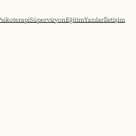
sikoterapi
Süpervizyon
Eğitim
Yazılar
İletişim