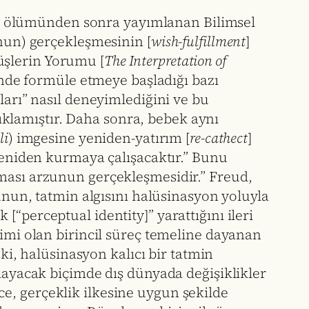
kez ölümünden sonra yayımlanan Bilimsel
(nun) gerçekleşmesinin [
wish-fulfillment
]
üşlerin Yorumu [
The Interpretation of
rinde formüle etmeye başladığı bazı
ları” nasıl deneyimlediğini ve bu
açıklamıştır. Daha sonra, bebek aynı
li
) imgesine yeniden-yatırım [
re-cathect
]
niden kurmaya çalışacaktır.” Bunu
kması arzunun gerçekleşmesidir.” Freud,
unun, tatmin algısını halüsinasyon yoluyla
“perceptual identity]” yarattığını ileri
çimi olan birincil süreç temeline dayanan
 ki, halüsinasyon kalıcı bir tatmin
ğlayacak biçimde dış dünyada değişiklikler
e, gerçeklik ilkesine uygun şekilde