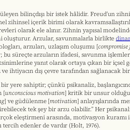
üleyen bilinçdışı bir istek hâlidir. Freud’un zih
mel zihinsel içerik birimi olarak kavramsallaştır
revleri olarak ele alınır. Zihnin yapısal modelind
ini oluşturur. Arzular, savunmalarla birlikte
dina
ologları, arzuları, uzlaşım oluşumu [
compromise 
; bu süreçte arzuların ifadesi, savunma işlemleri 
ksinimlerine yanıt olarak ortaya çıkan bir içsel
z ve ihtiyacın dış çevre tarafından sağlanacak bir
r yere sahiptir; çünkü psikanaliz, başlangıcınd
 [
unconscious motivation
] kritik bir unsur oldu
ng
] ve güdülenme [
motivation
] anlayışlarında me
irebilecek tek şey bir arzu olabilir.” Her psikana
birçok eleştirmeni arasında, motivasyon kuramı
 tercih edenler de vardır (Holt, 1976).