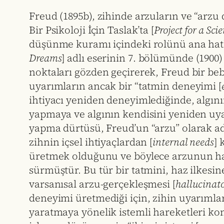
Freud (1895b), zihinde arzuların ve “arzu
Bir Psikoloji İçin Taslak’ta [
Project for a Sci
düşünme kuramı içindeki rolünü ana hatl
Dreams
] adlı eserinin 7. bölümünde (1900)
noktaları gözden geçirerek, Freud bir bebe
uyarımların ancak bir “tatmin deneyimi [
ihtiyacı yeniden deneyimlediğinde, alg
yapmaya ve algının kendisini yeniden u
yapma dürtüsü, Freud’un “arzu” olarak ad
zihnin içsel ihtiyaçlardan [
internal needs
] 
üretmek olduğunu ve böylece arzunun halüsi
sürmüştür. Bu tür bir tatmini, haz ilkesi
varsanısal arzu-gerçekleşmesi [
hallucinato
deneyimi üretmediği için, zihin uyarımlar
yaratmaya yönelik istemli hareketleri ko