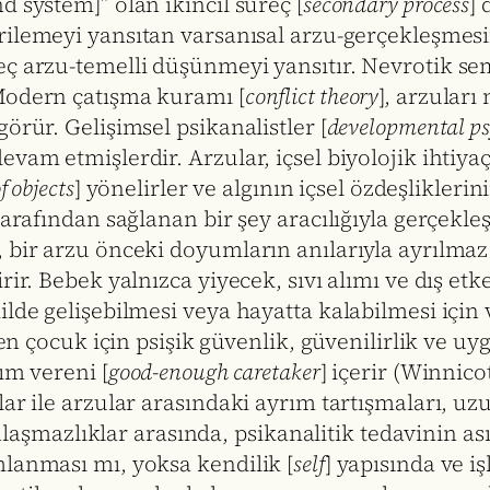
 system]” olan ikincil süreç [
secondary process
] 
ilemeyi yansıtan varsanısal arzu-gerçekleşmesin
eç arzu-temelli düşünmeyi yansıtır. Nevrotik s
Modern çatışma kuramı [
conflict theory
], arzular
örür. Gelişimsel psikanalistler [
developmental ps
am etmişlerdir. Arzular, içsel biyolojik ihtiyaçla
f objects
] yönelirler ve algının içsel özdeşliklerin
tarafından sağlanan bir şey aracılığıyla gerçekl
bir arzu önceki doyumların anılarıyla ayrılmaz b
rir. Bebek yalnızca yiyecek, sıvı alımı ve dış et
lde gelişebilmesi veya hayatta kalabilmesi için 
üyen çocuk için psişik güvenlik, güvenilirlik ve 
ım vereni [
good-enough caretaker
] içerir (Winnico
lar ile arzular arasındaki ayrım tartışmaları, 
anlaşmazlıklar arasında, psikanalitik tedavinin as
mlanması mı, yoksa kendilik [
self
] yapısında ve i