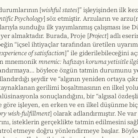
 durumlarının [
wishful states
]” işleyişinden ilk 
entific Psychology
] söz etmiştir. Arzuların ve arzu
arıyla sunduğu ilk yayımlanmış çalışması ise D
 yer almaktadır. Burada, Proje [
Project
] adlı ese
ğin “içsel ihtiyaçlar tarafından üretilen uyarım
experience of satisfaction
]” ile giderilebileceğini 
ının mnemonik
mnemic: hafızayı koruma yetisitle ilgi
yandırmaya… böylece özgün tatmin durumunu ye
landırdığı şeydir ve “algının yeniden ortaya çı
kaynaklanan gerilimi boşaltmasının en ilkel yol
nasyonla sonuçlandığını, bir “algısal özdeşlik [
ne göre işleyen, en erken ve en ilkel düşünme bi
ry wish-fulfillment
] olarak adlandırmıştır. Ne var
ını, isteklerin gerçeklikte tatmin edilmesini sa
ntrol etmeye doğru yönlendirmeye başlar. Böylec