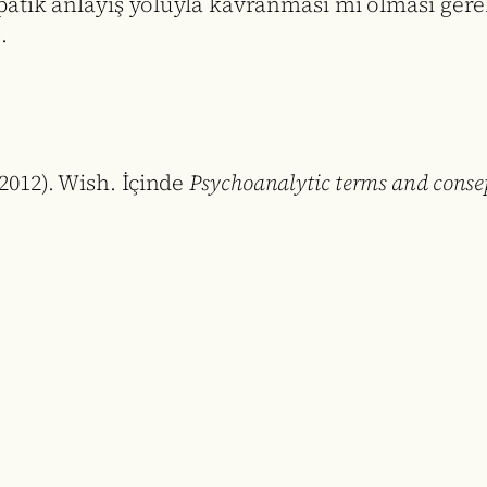
atik anlayış yoluyla kavranması mı olması gerekti
.
2012). Wish. İçinde
Psychoanalytic terms and conse