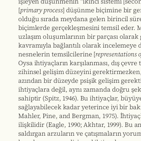
işleyen düşünmenin “ikinci sistemi [second
[
primary process
] düşünme biçimine bir ger
olduğu sırada meydana gelen birincil sür
biçimlerde gerçekleşmesini temsil eder. 
uzlaşım oluşumlarının bir parçası olarak g
kavramıyla bağlantılı olarak incelemeye dev
nesnelerin temsilcilerine [
representations o
Oysa ihtiyaçların karşılanması, dış çevre 
zihinsel gelişim düzeyini gerektirmezken, 
azından bir düzeyde psişik gelişim gerekti
ihtiyaçlara değil, aynı zamanda doğru şeki
sahiptir (Spitz, 1946). Bu ihtiyaçlar, büy
sağlayabilecek kadar yeterince iyi bir bak
Mahler, Pine, and Bergman, 1975). İhtiyaç
ilişkilidir (Eagle, 1990; Akhtar, 1999). Bu 
saldırgan arzuların ve çatışmaların yoru