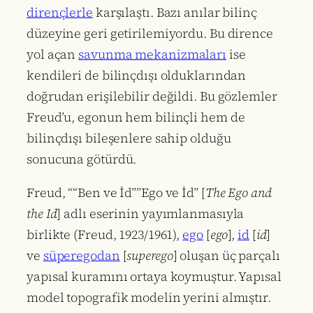
dirençlerle
karşılaştı. Bazı anılar bilinç
düzeyine geri getirilemiyordu. Bu dirence
yol açan
savunma mekanizmaları
ise
kendileri de bilinçdışı olduklarından
doğrudan erişilebilir değildi. Bu gözlemler
Freud’u, egonun hem bilinçli hem de
bilinçdışı bileşenlere sahip olduğu
sonucuna götürdü.
Freud, ““Ben ve İd””Ego ve İd” [
The Ego and
the Id
] adlı eserinin yayımlanmasıyla
birlikte (Freud, 1923/1961),
ego
[
ego
],
id
[
id
]
ve
süperegodan
[
superego
] oluşan üç parçalı
yapısal kuramını ortaya koymuştur. Yapısal
model topografik modelin yerini almıştır.