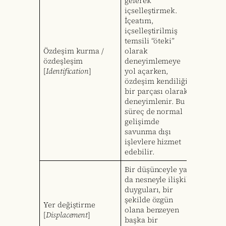
gelerek
içselleştirmek.
İçeatım,
içselleştirilmiş
temsili “öteki”
Özdeşim kurma /
olarak
özdeşleşim
deneyimlemeye
[
Identification
]
yol açarken,
özdeşim kendiliğin
bir parçası olarak
deneyimlenir. Bu
süreç de normal
gelişimde
savunma dışı
işlevlere hizmet
edebilir.
Bir düşünceyle ya
da nesneyle ilişkili
duyguları, bir
şekilde özgün
Yer değiştirme
olana benzeyen
[
Displacement
]
başka bir