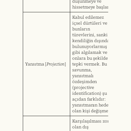
düşünmeye ve
hissetmeye başlar.
Kabul edilemez
içsel dürtüleri ve
bunların
türevlerini, sanki
kendiliğin dışında
bulunuyorlarmış
gibi algılamak ve
onlara bu şekilde
Yansıtma [
Projection
]
tepki vermek. Bu
savunma,
yansıtmalı
özdeşimden
(projective
identification) şu
açıdan farklıdır:
yansıtmanın hedefi
olan kişi değişmez.
Karşılaşılması zor
olan dış