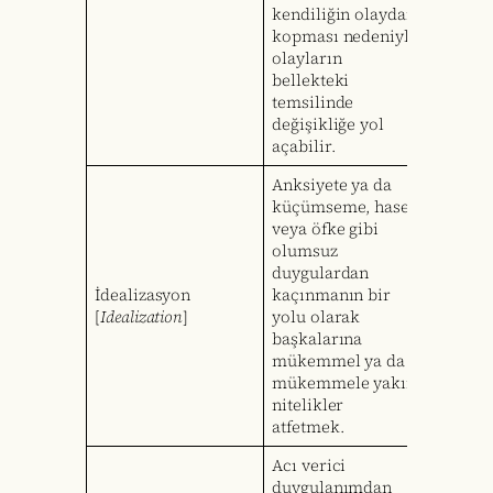
kendiliğin olaydan
kopması nedeniyle
olayların
bellekteki
temsilinde
değişikliğe yol
açabilir.
Anksiyete ya da
küçümseme, haset
veya öfke gibi
olumsuz
duygulardan
İdealizasyon
kaçınmanın bir
[
Idealization
]
yolu olarak
başkalarına
mükemmel ya da
mükemmele yakın
nitelikler
atfetmek.
Acı verici
duygulanımdan