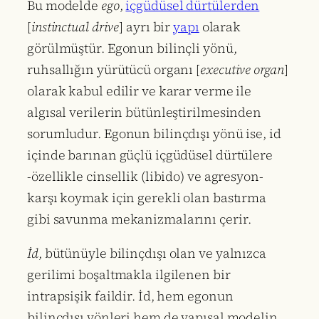
Bu modelde
ego
,
içgüdüsel dürtülerden
[
instinctual drive
] ayrı bir
yapı
olarak
görülmüştür. Egonun bilinçli yönü,
ruhsallığın yürütücü organı [
executive organ
]
olarak kabul edilir ve karar verme ile
algısal verilerin bütünleştirilmesinden
sorumludur. Egonun bilinçdışı yönü ise, id
içinde barınan güçlü içgüdüsel dürtülere
-özellikle cinsellik (libido) ve agresyon-
karşı koymak için gerekli olan bastırma
gibi savunma mekanizmalarını çerir.
İd
, bütünüyle bilinçdışı olan ve yalnızca
gerilimi boşaltmakla ilgilenen bir
intrapsişik faildir. İd, hem egonun
bilinçdışı yönleri hem de yapısal modelin