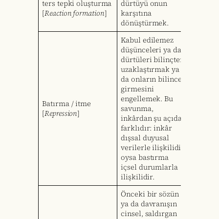
ters tepki oluşturma
dürtüyü onun
[
Reaction formation
]
karşıtına
dönüştürmek.
Kabul edilemez
düşünceleri ya da
dürtüleri bilinçten
uzaklaştırmak ya
da onların bilince
girmesini
engellemek. Bu
Batırma / itme
savunma,
[
Repression
]
inkârdan şu açıdan
farklıdır: inkâr
dışsal duyusal
verilerle ilişkilidir,
oysa bastırma
içsel durumlarla
ilişkilidir.
Önceki bir sözün
ya da davranışın
cinsel, saldırgan