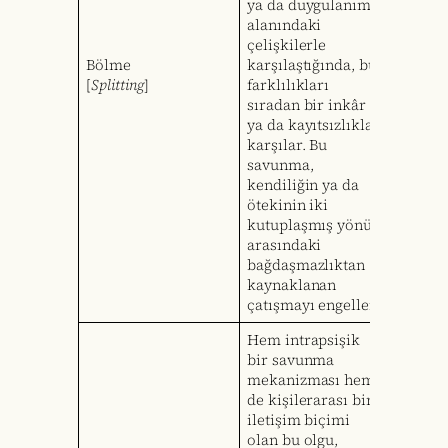
ya da duygulanım
alanındaki
çelişkilerle
Bölme
karşılaştığında, bu
[
Splitting
]
farklılıkları
sıradan bir inkâr
ya da kayıtsızlıkla
karşılar. Bu
savunma,
kendiliğin ya da
ötekinin iki
kutuplaşmış yönü
arasındaki
bağdaşmazlıktan
kaynaklanan
çatışmayı engeller.
Hem intrapsişik
bir savunma
mekanizması hem
de kişilerarası bir
iletişim biçimi
olan bu olgu,