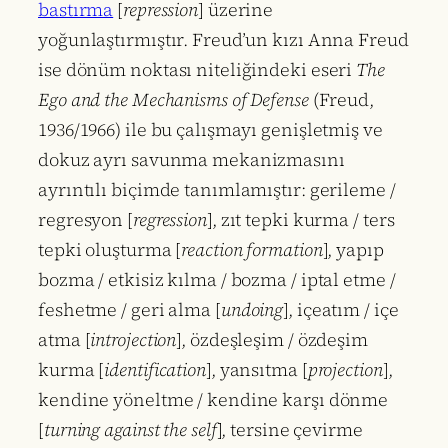
bastırma
[
repression
] üzerine
yoğunlaştırmıştır. Freud’un kızı Anna Freud
ise dönüm noktası niteliğindeki eseri
The
Ego and the Mechanisms of Defense
(Freud,
1936/1966) ile bu çalışmayı genişletmiş ve
dokuz ayrı savunma mekanizmasını
ayrıntılı biçimde tanımlamıştır: gerileme /
regresyon [
regression
], zıt tepki kurma / ters
tepki oluşturma [
reaction formation
], yapıp
bozma / etkisiz kılma / bozma / iptal etme /
feshetme / geri alma [
undoing
], içeatım / içe
atma [
introjection
], özdeşleşim / özdeşim
kurma [
identification
], yansıtma [
projection
],
kendine yöneltme / kendine karşı dönme
[
turning against the self
], tersine çevirme