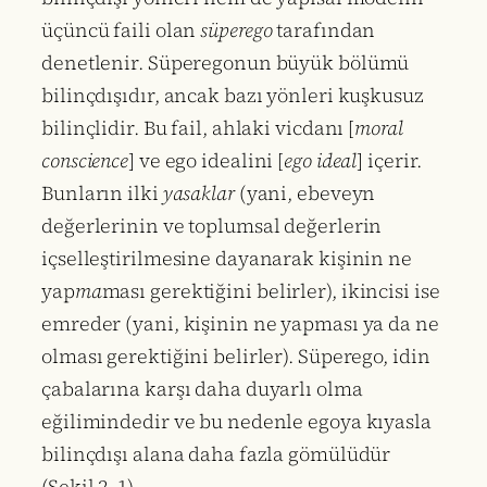
üçüncü faili olan
süperego
tarafından
denetlenir. Süperegonun büyük bölümü
bilinçdışıdır, ancak bazı yönleri kuşkusuz
bilinçlidir. Bu fail, ahlaki vicdanı [
moral
conscience
] ve ego idealini [
ego ideal
] içerir.
Bunların ilki
yasaklar
(yani, ebeveyn
değerlerinin ve toplumsal değerlerin
içselleştirilmesine dayanarak kişinin ne
yap
ma
ması gerektiğini belirler), ikincisi ise
emreder (yani, kişinin ne yapması ya da ne
olması gerektiğini belirler). Süperego, idin
çabalarına karşı daha duyarlı olma
eğilimindedir ve bu nedenle egoya kıyasla
bilinçdışı alana daha fazla gömülüdür
(Şekil 2–1).