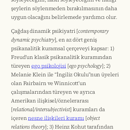
şeylerin söylenmeden bırakılmasının daha
uygun olacağını belirlemede yardımcı olur.
Çağdaş dinamik psikiyatri [
contemporary
dynamic psychiatry
], en az dört geniş
psikanalitik kuramsal çerçeveyi kapsar: 1)
Freud’un klasik psikanalitik kuramından
türeyen
ego psikolojisi
[
ego psychology
]; 2)
Melanie Klein ile “İngiliz Okulu”nun üyeleri
olan Fairbairn ve Winnicott’un
çalışmalarından türeyen ve ayrıca
Amerikan ilişkisel/öznelerarası
[
relational/intersubjectivist
] kuramları da
içeren
nesne ilişkileri kuramı
[
object
relations theory
]; 3) Heinz Kohut tarafından