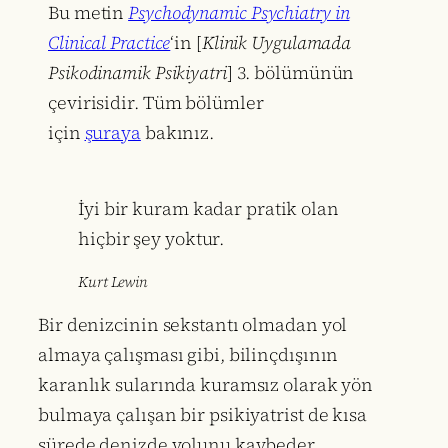
Bu metin
Psychodynamic Psychiatry in
Clinical Practice
‘in [
Klinik Uygulamada
Psikodinamik Psikiyatri
] 3. bölümünün
çevirisidir. Tüm bölümler
için
şuraya
bakınız.
İyi bir kuram kadar pratik olan
hiçbir şey yoktur.
Kurt Lewin
Bir denizcinin sekstantı olmadan yol
almaya çalışması gibi, bilinçdışının
karanlık sularında kuramsız olarak yön
bulmaya çalışan bir psikiyatrist de kısa
sürede denizde yolunu kaybeder.