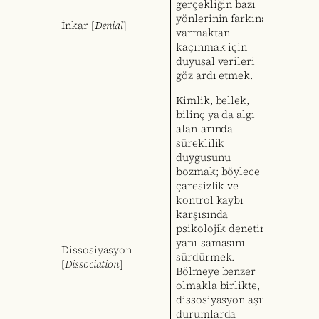
gerçekliğin bazı
yönlerinin farkına
İnkar [
Denial
]
varmaktan
kaçınmak için
duyusal verileri
göz ardı etmek.
Kimlik, bellek,
bilinç ya da algı
alanlarında
süreklilik
duygusunu
bozmak; böylece
çaresizlik ve
kontrol kaybı
karşısında
psikolojik denetim
yanılsamasını
Dissosiyasyon
sürdürmek.
[
Dissociation
]
Bölmeye benzer
olmakla birlikte,
dissosiyasyon aşırı
durumlarda