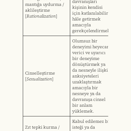
davranışları
mantığa uydurma /
kişinin kendisi
aklileştirme
için katlanılabilir
[
Rationalization
]
hâle getirmek
amacıyla
gerekçelendirmek.
Olumsuz bir
deneyimi heyecan
verici ve uyarıcı
bir deneyime
dönüştürmek ya
da nesneyle ilişkili
Cinselleştirme
anksiyeteleri
[
Sexualization
]
uzaklaştırmak
amacıyla bir
nesneye ya da
davranışa cinsel
bir anlam
yüklemek.
Kabul edilemez bir
Zıt tepki kurma /
isteği ya da