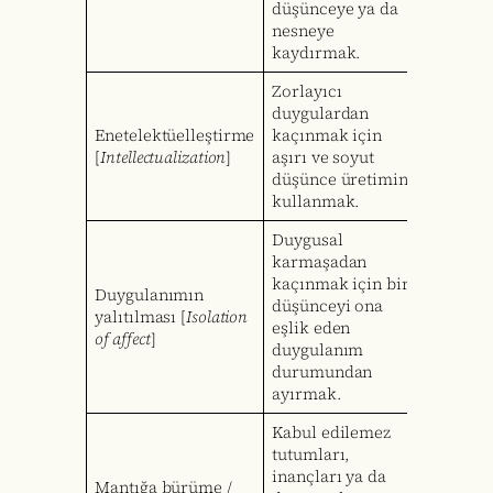
düşünceye ya da
nesneye
kaydırmak.
Zorlayıcı
duygulardan
Enetelektüelleştirme
kaçınmak için
[
Intellectualization
]
aşırı ve soyut
düşünce üretimini
kullanmak.
Duygusal
karmaşadan
kaçınmak için bir
Duygulanımın
düşünceyi ona
yalıtılması [
Isolation
eşlik eden
of affect
]
duygulanım
durumundan
ayırmak.
Kabul edilemez
tutumları,
inançları ya da
Mantığa bürüme /