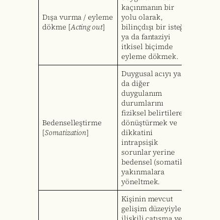
kaçınmanın bir
Dışa vurma / eyleme
yolu olarak,
dökme [
Acting out
]
bilinçdışı bir isteği
ya da fantaziyi
itkisel biçimde
eyleme dökmek.
Duygusal acıyı ya
da diğer
duygulanım
durumlarını
fiziksel belirtilere
Bedenselleştirme
dönüştürmek ve
[
Somatization
]
dikkatini
intrapsişik
sorunlar yerine
bedensel (somatik)
yakınmalara
yöneltmek.
Kişinin mevcut
gelişim düzeyiyle
ilişkili çatışma ve