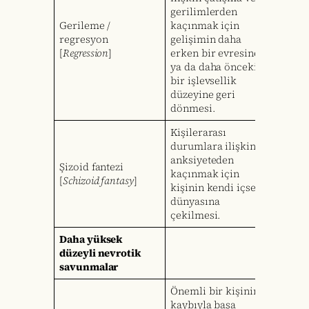
gerilimlerden
Gerileme /
kaçınmak için
regresyon
gelişimin daha
[
Regression
]
erken bir evresine
ya da daha önceki
bir işlevsellik
düzeyine geri
dönmesi.
Kişilerarası
durumlara ilişkin
anksiyeteden
Şizoid fantezi
kaçınmak için
[
Schizoid fantasy
]
kişinin kendi içsel
dünyasına
çekilmesi.
Daha yüksek
düzeyli nevrotik
savunmalar
Önemli bir kişinin
kaybıyla başa