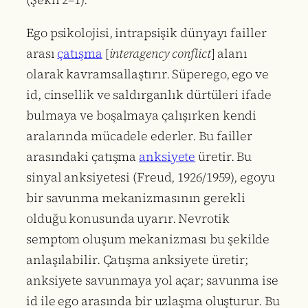
Ego psikolojisi, intrapsişik dünyayı failler
arası
çatışma
[
interagency conflict
] alanı
olarak kavramsallaştırır. Süperego, ego ve
id, cinsellik ve saldırganlık dürtüleri ifade
bulmaya ve boşalmaya çalışırken kendi
aralarında mücadele ederler. Bu failler
arasındaki çatışma
anksiyete
üretir. Bu
sinyal anksiyetesi (Freud, 1926/1959), egoyu
bir savunma mekanizmasının gerekli
olduğu konusunda uyarır. Nevrotik
semptom oluşum mekanizması bu şekilde
anlaşılabilir. Çatışma anksiyete üretir;
anksiyete savunmaya yol açar; savunma ise
id ile ego arasında bir uzlaşma oluşturur. Bu