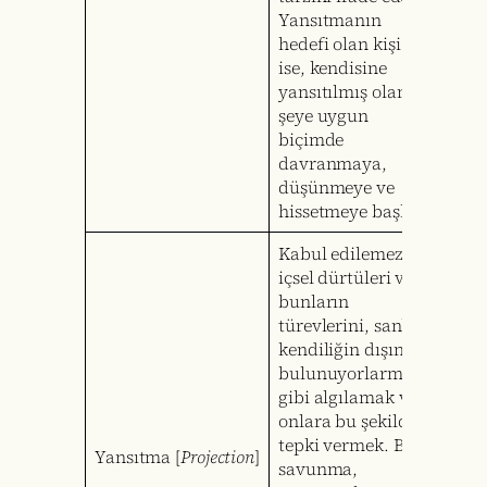
Yansıtmanın
hedefi olan kişi
ise, kendisine
yansıtılmış olan
şeye uygun
biçimde
davranmaya,
düşünmeye ve
hissetmeye başlar.
Kabul edilemez
içsel dürtüleri ve
bunların
türevlerini, sanki
kendiliğin dışında
bulunuyorlarmış
gibi algılamak ve
onlara bu şekilde
tepki vermek. Bu
Yansıtma [
Projection
]
savunma,