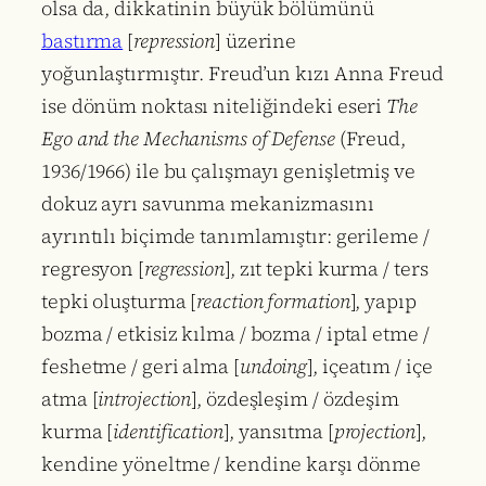
olsa da, dikkatinin büyük bölümünü
bastırma
[
repression
] üzerine
yoğunlaştırmıştır. Freud’un kızı Anna Freud
ise dönüm noktası niteliğindeki eseri
The
Ego and the Mechanisms of Defense
(Freud,
1936/1966) ile bu çalışmayı genişletmiş ve
dokuz ayrı savunma mekanizmasını
ayrıntılı biçimde tanımlamıştır: gerileme /
regresyon [
regression
], zıt tepki kurma / ters
tepki oluşturma [
reaction formation
], yapıp
bozma / etkisiz kılma / bozma / iptal etme /
feshetme / geri alma [
undoing
], içeatım / içe
atma [
introjection
], özdeşleşim / özdeşim
kurma [
identification
], yansıtma [
projection
],
kendine yöneltme / kendine karşı dönme