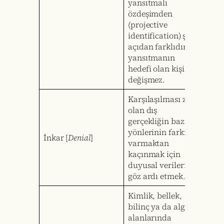
yansıtmalı
özdeşimden
(projective
identification) şu
açıdan farklıdır:
yansıtmanın
hedefi olan kişi
değişmez.
Karşılaşılması zor
olan dış
gerçekliğin bazı
yönlerinin farkına
İnkar [
Denial
]
varmaktan
kaçınmak için
duyusal verileri
göz ardı etmek.
Kimlik, bellek,
bilinç ya da algı
alanlarında