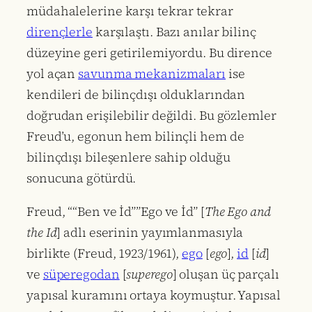
müdahalelerine karşı tekrar tekrar
dirençlerle
karşılaştı. Bazı anılar bilinç
düzeyine geri getirilemiyordu. Bu dirence
yol açan
savunma mekanizmaları
ise
kendileri de bilinçdışı olduklarından
doğrudan erişilebilir değildi. Bu gözlemler
Freud’u, egonun hem bilinçli hem de
bilinçdışı bileşenlere sahip olduğu
sonucuna götürdü.
Freud, ““Ben ve İd””Ego ve İd” [
The Ego and
the Id
] adlı eserinin yayımlanmasıyla
birlikte (Freud, 1923/1961),
ego
[
ego
],
id
[
id
]
ve
süperegodan
[
superego
] oluşan üç parçalı
yapısal kuramını ortaya koymuştur. Yapısal