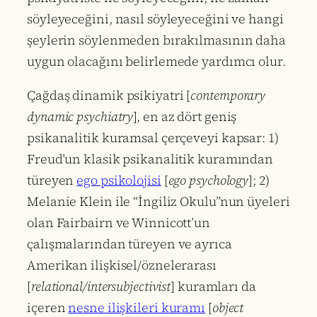
söyleyeceğini, nasıl söyleyeceğini ve hangi
şeylerin söylenmeden bırakılmasının daha
uygun olacağını belirlemede yardımcı olur.
Çağdaş dinamik psikiyatri [
contemporary
dynamic psychiatry
], en az dört geniş
psikanalitik kuramsal çerçeveyi kapsar: 1)
Freud’un klasik psikanalitik kuramından
türeyen
ego psikolojisi
[
ego psychology
]; 2)
Melanie Klein ile “İngiliz Okulu”nun üyeleri
olan Fairbairn ve Winnicott’un
çalışmalarından türeyen ve ayrıca
Amerikan ilişkisel/öznelerarası
[
relational/intersubjectivist
] kuramları da
içeren
nesne ilişkileri kuramı
[
object