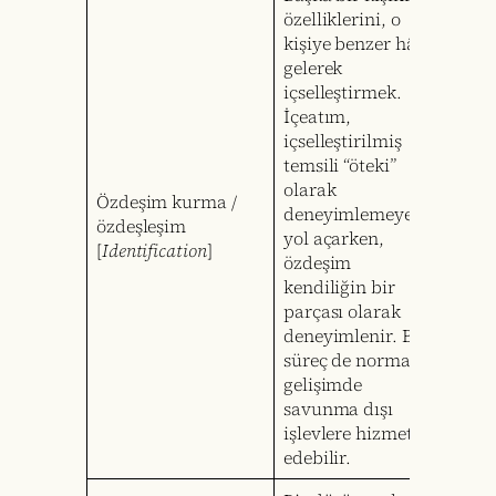
özelliklerini, o
kişiye benzer hâle
gelerek
içselleştirmek.
İçeatım,
içselleştirilmiş
temsili “öteki”
olarak
Özdeşim kurma /
deneyimlemeye
özdeşleşim
yol açarken,
[
Identification
]
özdeşim
kendiliğin bir
parçası olarak
deneyimlenir. Bu
süreç de normal
gelişimde
savunma dışı
işlevlere hizmet
edebilir.