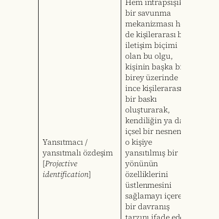
Hem intrapsişik
bir savunma
mekanizması hem
de kişilerarası bir
iletişim biçimi
olan bu olgu,
kişinin başka bir
birey üzerinde
ince kişilerarası
bir baskı
oluşturarak,
kendiliğin ya da
içsel bir nesnenin
Yansıtmacı /
o kişiye
yansıtmalı özdeşim
yansıtılmış bir
[
Projective
yönünün
identification
]
özelliklerini
üstlenmesini
sağlamayı içeren
bir davranış
tarzını ifade eder.