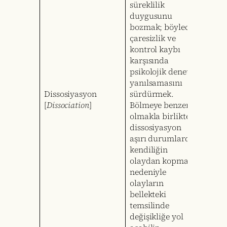
süreklilik
duygusunu
bozmak; böylece
çaresizlik ve
kontrol kaybı
karşısında
psikolojik denetim
yanılsamasını
Dissosiyasyon
sürdürmek.
[
Dissociation
]
Bölmeye benzer
olmakla birlikte,
dissosiyasyon
aşırı durumlarda
kendiliğin
olaydan kopması
nedeniyle
olayların
bellekteki
temsilinde
değişikliğe yol