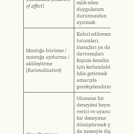
eşlik eden
of affect
]
duygulanım
durumundan
ayırmak.
Kabul edilemez
tutumları,
inançları ya da
Mantığa bürüme /
davranışları
mantığa uydurma /
kişinin kendisi
aklileştirme
için katlanılabilir
[
Rationalization
]
hâle getirmek
amacıyla
gerekçelendirmek.
Olumsuz bir
deneyimi heyecan
verici ve uyarıcı
bir deneyime
dönüştürmek ya
da nesneyle ilişkili