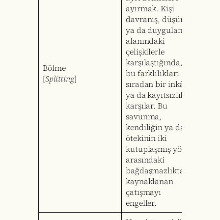
ayırmak. Kişi
davranış, düşünce
ya da duygulanım
alanındaki
çelişkilerle
karşılaştığında,
Bölme
bu farklılıkları
[
Splitting
]
sıradan bir inkâr
ya da kayıtsızlıkla
karşılar. Bu
savunma,
kendiliğin ya da
ötekinin iki
kutuplaşmış yönü
arasındaki
bağdaşmazlıktan
kaynaklanan
çatışmayı
engeller.