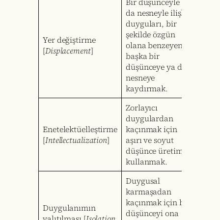
Bir düşünceyle ya
da nesneyle ilişkili
duyguları, bir
şekilde özgün
Yer değiştirme
olana benzeyen
[
Displacement
]
başka bir
düşünceye ya da
nesneye
kaydırmak.
Zorlayıcı
duygulardan
Enetelektüelleştirme
kaçınmak için
[
Intellectualization
]
aşırı ve soyut
düşünce üretimini
kullanmak.
Duygusal
karmaşadan
kaçınmak için bir
Duygulanımın
düşünceyi ona
yalıtılması [
Isolation