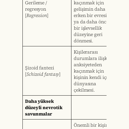
Gerileme /
kaçınmak için
regresyon
gelişimin daha
[
Regression
]
erken bir evresine
ya da daha önceki
bir işlevsellik
düzeyine geri
dönmesi.
Kişilerarası
durumlara ilişkin
anksiyeteden
Şizoid fantezi
kaçınmak için
[
Schizoid fantasy
]
kişinin kendi içsel
dünyasına
çekilmesi.
Daha yüksek
düzeyli nevrotik
savunmalar
Önemli bir kişinin