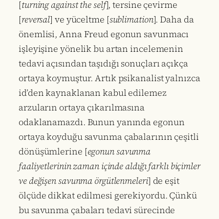
[
turning against the self
], tersine çevirme
[
reversal
] ve yüceltme [
sublimation
]. Daha da
önemlisi, Anna Freud egonun savunmacı
işleyişine yönelik bu artan incelemenin
tedavi açısından taşıdığı sonuçları açıkça
ortaya koymuştur. Artık psikanalist yalnızca
id’den kaynaklanan kabul edilemez
arzuların ortaya çıkarılmasına
odaklanamazdı. Bunun yanında egonun
ortaya koyduğu savunma çabalarının çeşitli
dönüşümlerine [
egonun savunma
faaliyetlerinin zaman içinde aldığı farklı biçimler
ve değişen savunma örgütlenmeleri
] de eşit
ölçüde dikkat edilmesi gerekiyordu. Çünkü
bu savunma çabaları tedavi sürecinde