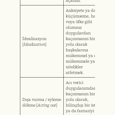
açabilir.
Anksiyete ya da
küçümseme, haset
veya öfke gibi
olumsuz
duygulardan
İdealizasyon
kaçınmanın bir
[
Idealization
]
yolu olarak
başkalarına
mükemmel ya da
mükemmele yakın
nitelikler
atfetmek.
Acı verici
duygulanımdan
kaçınmanın bir
Dışa vurma / eyleme
yolu olarak,
dökme [
Acting out
]
bilinçdışı bir isteği
ya da fantaziyi