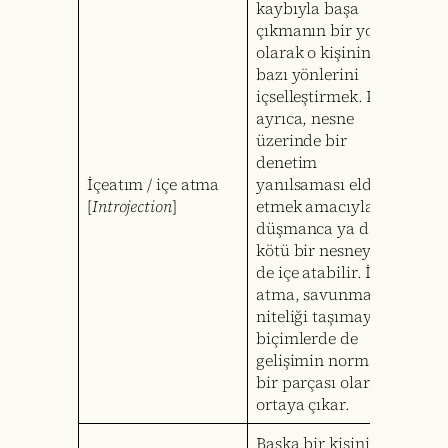
kaybıyla başa
çıkmanın bir yolu
olarak o kişinin
bazı yönlerini
içselleştirmek. Kişi
ayrıca, nesne
üzerinde bir
denetim
İçeatım / içe atma
yanılsaması elde
[
Introjection
]
etmek amacıyla
düşmanca ya da
kötü bir nesneyi
de içe atabilir. İçe
atma, savunma
niteliği taşımayan
biçimlerde de
gelişimin normal
bir parçası olarak
ortaya çıkar.
Başka bir kişinin