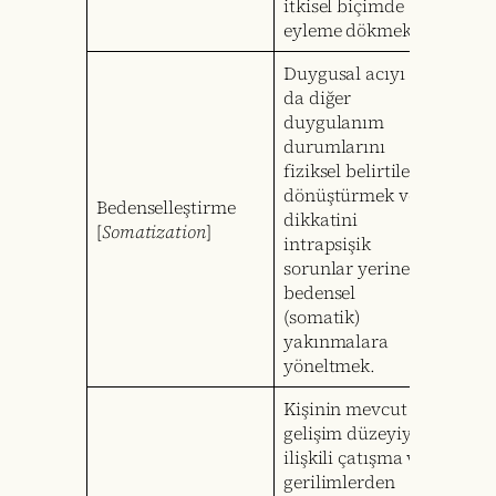
itkisel biçimde
eyleme dökmek.
Duygusal acıyı ya
da diğer
duygulanım
durumlarını
fiziksel belirtilere
dönüştürmek ve
Bedenselleştirme
dikkatini
[
Somatization
]
intrapsişik
sorunlar yerine
bedensel
(somatik)
yakınmalara
yöneltmek.
Kişinin mevcut
gelişim düzeyiyle
ilişkili çatışma ve
gerilimlerden