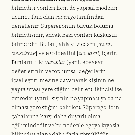
bilinçdışı yönleri hem de yapısal modelin
üçüncü faili olan
süperego
tarafından
denetlenir. Süperegonun büyük bölümü
bilinçdışıdır, ancak bazı yönleri kuşkusuz
bilinçlidir. Bu fail, ahlaki vicdanı [
moral
conscience
] ve ego idealini [
ego ideal
] içerir.
Bunların ilki
yasaklar
(yani, ebeveyn
değerlerinin ve toplumsal değerlerin
içselleştirilmesine dayanarak kişinin ne
yap
ma
ması gerektiğini belirler), ikincisi ise
emreder (yani, kişinin ne yapması ya da ne
olması gerektiğini belirler). Süperego, idin
çabalarına karşı daha duyarlı olma
eğilimindedir ve bu nedenle egoya kıyasla
bilinçdışı alana daha fazla gömülüdür