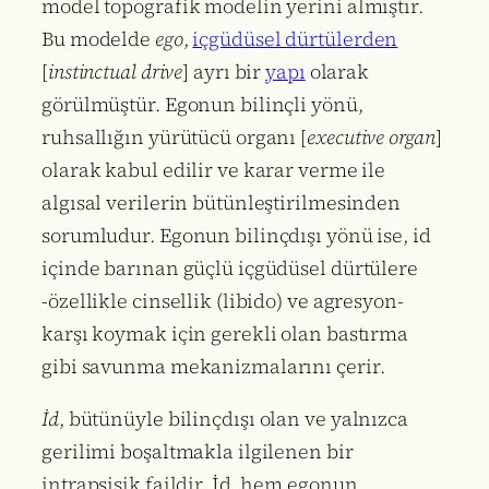
model topografik modelin yerini almıştır.
Bu modelde
ego
,
içgüdüsel dürtülerden
[
instinctual drive
] ayrı bir
yapı
olarak
görülmüştür. Egonun bilinçli yönü,
ruhsallığın yürütücü organı [
executive organ
]
olarak kabul edilir ve karar verme ile
algısal verilerin bütünleştirilmesinden
sorumludur. Egonun bilinçdışı yönü ise, id
içinde barınan güçlü içgüdüsel dürtülere
-özellikle cinsellik (libido) ve agresyon-
karşı koymak için gerekli olan bastırma
gibi savunma mekanizmalarını çerir.
İd
, bütünüyle bilinçdışı olan ve yalnızca
gerilimi boşaltmakla ilgilenen bir
intrapsişik faildir. İd, hem egonun