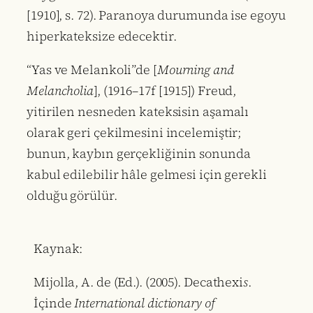
[1910], s. 72). Paranoya durumunda ise egoyu
hiperkateksize edecektir.
“Yas ve Melankoli”de [
Mourning and
Melancholia
], (1916–17f [1915]) Freud,
yitirilen nesneden kateksisin aşamalı
olarak geri çekilmesini incelemiştir;
bunun, kaybın gerçekliğinin sonunda
kabul edilebilir hâle gelmesi için gerekli
olduğu görülür.
Kaynak:
Mijolla, A. de (Ed.). (2005). Decathexi
s
.
İçinde
International dictionary of