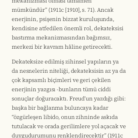
mekanizması olması tamamen
mümkündür” (1911c [1910], s. 71). Ancak
enerjinin, psişenin bizzat kuruluşunda,
kendisine atfedilen önemli rol, dekateksisi
bastırma mekanizmasından bağımsız,
merkezi bir kavram hâline getirecekti.
Dekateksize edilmiş zihinsel yapıların ya
da nesnelerin niteliği, dekateksisin az ya da
çok kapsamlı biçimleri ve geri çekilen
enerjinin yazgısı -bunların tümü ciddi
sonuçlar doğuracaktı. Freud’un yazdığı gibi:
başka bir bağlanma buluncaya kadar
“özgürleşen libido, onun zihninde askıda
tutulacak ve orada gerilimlere yol açacak ve
duygudurumunu renklendirecektir” (1911c