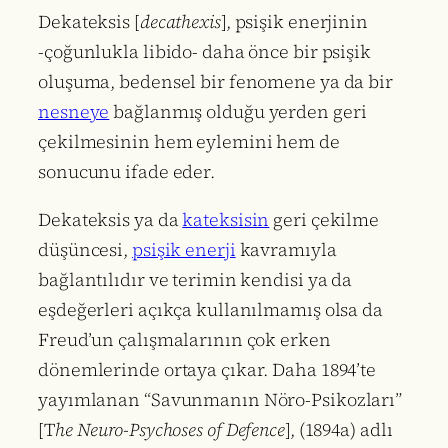
Dekateksis [
decathexis
], psişik enerjinin
-çoğunlukla libido- daha önce bir psişik
oluşuma, bedensel bir fenomene ya da bir
nesneye
bağlanmış olduğu yerden geri
çekilmesinin hem eylemini hem de
sonucunu ifade eder.
Dekateksis ya da
kateksisin
geri çekilme
düşüncesi,
psişik enerji
kavramıyla
bağlantılıdır ve terimin kendisi ya da
eşdeğerleri açıkça kullanılmamış olsa da
Freud’un çalışmalarının çok erken
dönemlerinde ortaya çıkar. Daha 1894’te
yayımlanan “Savunmanın Nöro-Psikozları”
[T
he Neuro-Psychoses of Defence
], (1894a) adlı