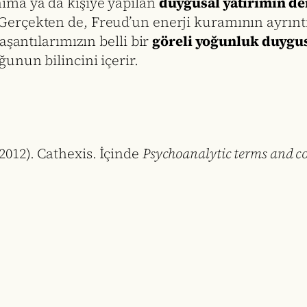
ıma ya da kişiye yapılan
duygusal yatırımın de
rçekten de, Freud’un enerji kuramının ayrıntıl
aşantılarımızın belli bir
göreli yoğunluk duygu
unun bilincini içerir.
012). Cathexis. İçinde
Psychoanalytic terms and c