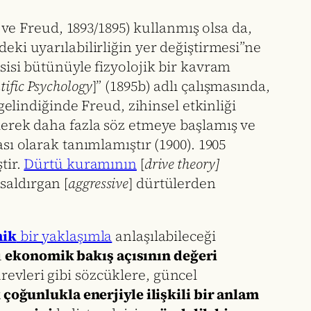
 ve Freud, 1893/1895) kullanmış olsa da,
eki uyarılabilirliğin yer değiştirmesi”ne
ksisi bütünüyle fizyolojik bir kavram
ntific Psychology
]” (1895b) adlı çalışmasında,
 gelindiğinde Freud, zihinsel etkinliği
erek daha fazla söz etmeye başlamış ve
sı olarak tanımlamıştır (1900). 1905
tir.
Dürtü kuramının
[
drive theory]
 saldırgan [
aggressive
] dürtülerden
ik
bir yaklaşımla
anlaşılabileceği
u
ekonomik bakış açısının değeri
evleri gibi sözcüklere, güncel
 çoğunlukla enerjiyle ilişkili bir anlam