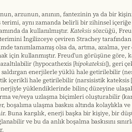
un, arzunun, anının, fantezinin ya da bir kişinin
 terimi, aynı zamanda belirli bir zihinsel içeriğe 
amında da kullanılmıştır.
Kateksis
sözcüğü, Fre
terimini İngilizceye çeviren Strachey tarafından 
imde tanımlamamış olsa da, artma, azalma, yer 
amak için kullanmıştır. Freud’un görüşüne göre, k
, azaltılabilir (hypocathexis [
hipokateksis
]), geri ç
saldırgan enerjilerle yüklü hale getirilebilir (ne
k içerikli hale getirilebilir (narsisistik kateksis 
nerjiyle yüklendiklerinde bilinç düzeyine ulaşabi
rma ve/veya uzlaşma biçimleri oluşturabilir (kar
ler, boşalıma ulaşma baskısı altında kolaylıkla ve 
nir. Buna karşılık, enerji başka bir kişiye, bir 
lanabilir ve bu da anlık boşalma baskısını sınır
r.