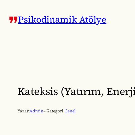
İçeriğe
geç
Psikodinamik Atölye
Kateksis (Yatırım, Enerj
Yazar:
Admin
– Kategori:
Genel