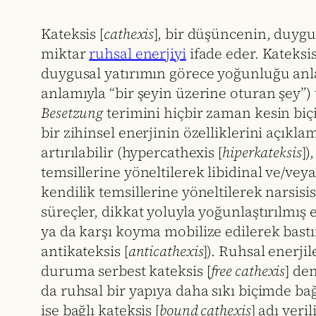
Kateksis [
cathexis
], bir düşüncenin, duygun
miktar
ruhsal enerjiyi
ifade eder. Kateksis
duygusal yatırımın görece yoğunluğu anl
anlamıyla “bir şeyin üzerine oturan şey”) 
Besetzung
terimini hiçbir zaman kesin biç
bir zihinsel enerjinin özelliklerini açıkl
artırılabilir (hypercathexis [
hiperkateksis
])
temsillerine yöneltilerek libidinal ve/veya 
kendilik temsillerine yöneltilerek narsisisti
süreçler, dikkat yoluyla yoğunlaştırılmış e
ya da karşı koyma mobilize edilerek bastı
antikateksis [
anticathexis
]). Ruhsal enerji
duruma serbest kateksis [
free cathexis
] de
da ruhsal bir yapıya daha sıkı biçimde bağ
ise bağlı kateksis [
bound cathexis
] adı verili