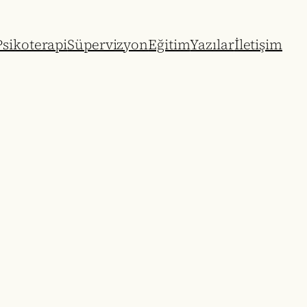
sikoterapi
Süpervizyon
Eğitim
Yazılar
İletişim