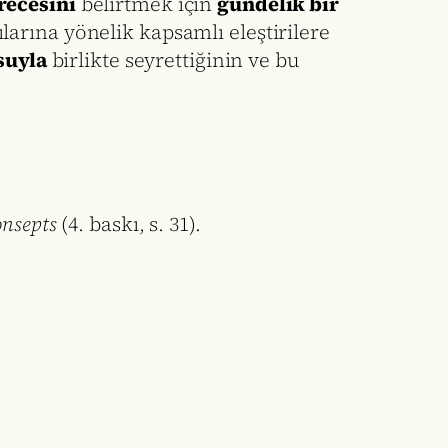
recesini
belirtmek için
gündelik bir
arına yönelik kapsamlı eleştirilere
suyla
birlikte seyrettiğinin ve bu
onsepts
(4. baskı, s. 31).