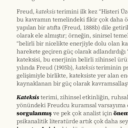
Freud,
kateksis
terimini ilk kez “Histeri Üz
bu kavramın temelindeki fikir çok daha önc
yapılan bir atıfta (Freud, 1888b) dile get
olarak ele almıştır; örneğin, sinirsel temell
“belirli bir nicelikte enerjiyle dolu olan 
harekete geçiren güç olarak adlandırdığı “
kateksisi, bu enerjinin belirli zihinsel ü
yılında Freud (1905b),
kateksis
teriminin p
gelişimiyle birlikte, kateksiste yer alan ene
kaynaklanan bir güç olarak kavramsallaştı
Kateksis
terimi, zihinsel etkinliğin, ruhs
yönündeki Freudcu kuramsal varsayıma da
sorgulanmış
ve pek çok analist için
önemi
psikanalitik literatürde artık çok daha se