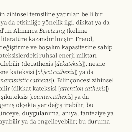
 zihinsel temsiline yatırılan belli bir
ya da etkinliğe yönelik ilgi, dikkat ya da
ud’un Almanca
Besetzung
(kelime
literatüre kazandırılmıştır. Freud,
değiştirme ve boşalım kapasitesine sahip
ateksislerdeki ruhsal enerji miktarı
ekilebilir (decathexis [
dekateksis
]), nesne
sne kateksisi [
object cathexis
]) ya da
[
narcissistic cathexis
]). Bilinçöncesi zihinsel
lir (dikkat kateksisi [
attention cathexis
])
şıkateksis [
countercathexis
] ya da
geniş ölçekte yer değiştirebilir; bu
düşünceye, duygulanıma, anıya, fanteziye ya
layabilir ya da engelleyebilir; bu duruma