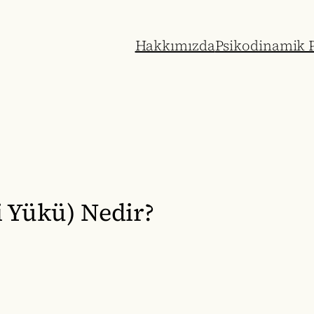
Hakkımızda
Psikodinamik P
i Yükü) Nedir?