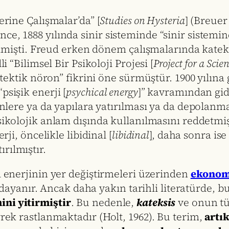
erine Çalışmalar’da” [
Studies on Hysteria
] (Breuer
e, 1888 yılında sinir sisteminde “sinir sistemind
irilmişti. Freud erken dönem çalışmalarında kate
i “Bilimsel Bir Psikoloji Projesi [
Project for a Scie
katektik nöron” fikrini öne sürmüştür. 1900 yılına
psişik enerji [
psychical energy
]” kavramından gid
rünlere ya da yapılara yatırılması ya da depolanma
sikolojik anlam dışında kullanılmasını reddetmiş
rji, öncelikle libidinal [
libidinal
], daha sonra ise
rılmıştır.
al enerjinin yer değiştirmeleri üzerinden
ekonom
yanır. Ancak daha yakın tarihli literatürde, b
ni yitirmiştir
. Bu nedenle,
kateksis
ve onun tür
yrek rastlanmaktadır (Holt, 1962). Bu terim,
artık