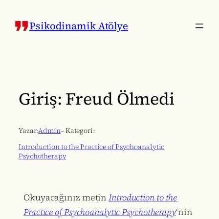
İçeriğe
geç
Psikodinamik Atölye
Giriş: Freud Ölmedi
Yazar:
Admin
– Kategori:
Introduction to the Practice of Psychoanalytic
Psychotherapy
Okuyacağınız metin
Introduction to the
Practice of Psychoanalytic Psychotherapy
‘nin