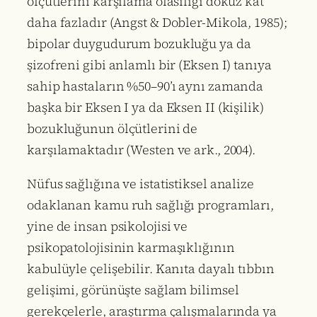
ölçütlerini karşılama olasılığı dokuz kat
daha fazladır (Angst & Dobler-Mikola, 1985);
bipolar duygudurum bozukluğu ya da
şizofreni gibi anlamlı bir (Eksen I) tanıya
sahip hastaların %50–90’ı aynı zamanda
başka bir Eksen I ya da Eksen II (kişilik)
bozukluğunun ölçütlerini de
karşılamaktadır (Westen ve ark., 2004).
Nüfus sağlığına ve istatistiksel analize
odaklanan kamu ruh sağlığı programları,
yine de insan psikolojisi ve
psikopatolojisinin karmaşıklığının
kabulüyle çelişebilir. Kanıta dayalı tıbbın
gelişimi, görünüşte sağlam bilimsel
gerekçelerle, araştırma çalışmalarında ya