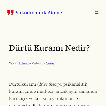
İçeriğe
geç
Psikodinamik Atölye
Dürtü Kuramı Nedir?
Yazar:
Admin
– Kategori:
Genel
Dürtü kuramı (
drive theory
), psikanalitik
kuram içinde merkezi, ancak aynı zamanda
karmaşık ve tartışma yaratan bir rol
oynamıştır. Bu kuram, insan davranışını