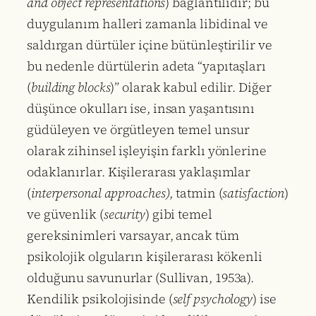
and object representations
) bağlantılıdır; bu
duygulanım halleri zamanla libidinal ve
saldırgan dürtüler içine bütünleştirilir ve
bu nedenle dürtülerin adeta “yapıtaşları
(
building blocks
)” olarak kabul edilir. Diğer
düşünce okulları ise, insan yaşantısını
güdüleyen ve örgütleyen temel unsur
olarak zihinsel işleyişin farklı yönlerine
odaklanırlar. Kişilerarası yaklaşımlar
(
interpersonal approaches)
, tatmin (
satisfaction
)
ve güvenlik (
security
) gibi temel
gereksinimleri varsayar, ancak tüm
psikolojik olguların kişilerarası kökenli
olduğunu savunurlar (Sullivan, 1953a).
Kendilik psikolojisinde (
self psychology
) ise