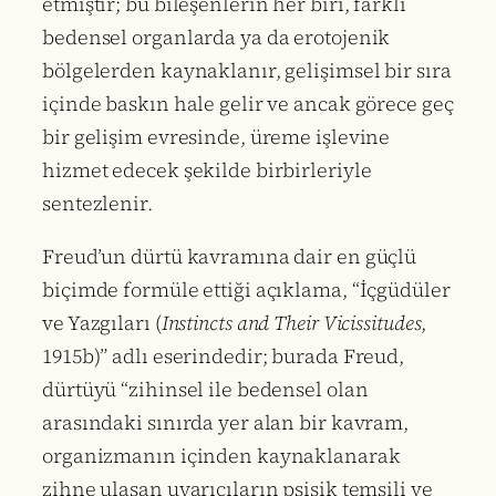
etmiştir; bu bileşenlerin her biri, farklı
bedensel organlarda ya da erotojenik
bölgelerden kaynaklanır, gelişimsel bir sıra
içinde baskın hale gelir ve ancak görece geç
bir gelişim evresinde, üreme işlevine
hizmet edecek şekilde birbirleriyle
sentezlenir.
Freud’un dürtü kavramına dair en güçlü
biçimde formüle ettiği açıklama, “İçgüdüler
ve Yazgıları (
Instincts and Their Vicissitudes
,
1915b)” adlı eserindedir; burada Freud,
dürtüyü “zihinsel ile bedensel olan
arasındaki sınırda yer alan bir kavram,
organizmanın içinden kaynaklanarak
zihne ulaşan uyarıcıların psişik temsili ve