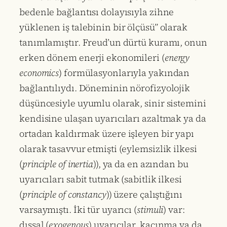
bedenle bağlantısı dolayısıyla zihne
yüklenen iş talebinin bir ölçüsü” olarak
tanımlamıştır. Freud’un dürtü kuramı, onun
erken dönem enerji ekonomileri (
energy
economics
) formülasyonlarıyla yakından
bağlantılıydı. Döneminin nörofizyolojik
düşüncesiyle uyumlu olarak, sinir sistemini
kendisine ulaşan uyarıcıları azaltmak ya da
ortadan kaldırmak üzere işleyen bir yapı
olarak tasavvur etmişti (eylemsizlik ilkesi
(
principle of inertia
)), ya da en azından bu
uyarıcıları sabit tutmak (sabitlik ilkesi
(
principle of constancy
)) üzere çalıştığını
varsaymıştı. İki tür uyarıcı (
stimuli
) var:
dışsal (
exogenous
) uyarıcılar, kaçınma ya da