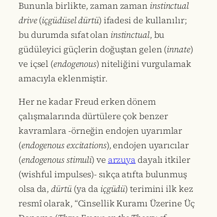
Bununla birlikte, zaman zaman
instinctual
drive
(
içgüdüsel dürtü
) ifadesi de kullanılır;
bu durumda sıfat olan
instinctual
, bu
güdüleyici güçlerin doğuştan gelen (
innate
)
ve içsel (
endogenous
) niteliğini vurgulamak
amacıyla eklenmiştir.
Her ne kadar Freud erken dönem
çalışmalarında dürtülere çok benzer
kavramlara -örneğin endojen uyarımlar
(
endogenous excitations
), endojen uyarıcılar
(
endogenous stimuli
) ve
arzuya
dayalı itkiler
(wishful impulses)- sıkça atıfta bulunmuş
olsa da,
dürtü
(ya da
içgüdü
) terimini ilk kez
resmî olarak, “Cinsellik Kuramı Üzerine Üç