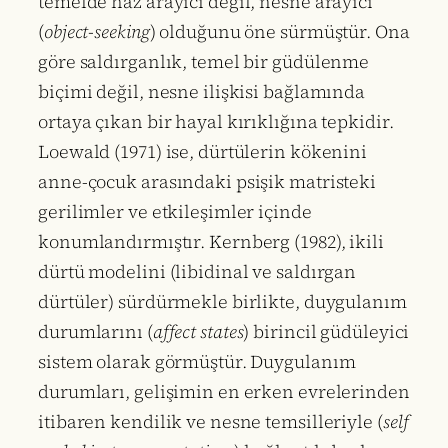
temelde haz arayıcı değil, nesne arayıcı
(
object-seeking
) olduğunu öne sürmüştür. Ona
göre saldırganlık, temel bir güdülenme
biçimi değil, nesne ilişkisi bağlamında
ortaya çıkan bir hayal kırıklığına tepkidir.
Loewald (1971) ise, dürtülerin kökenini
anne-çocuk arasındaki psişik matristeki
gerilimler ve etkileşimler içinde
konumlandırmıştır. Kernberg (1982), ikili
dürtü modelini (libidinal ve saldırgan
dürtüler) sürdürmekle birlikte, duygulanım
durumlarını (
affect states
) birincil güdüleyici
sistem olarak görmüştür. Duygulanım
durumları, gelişimin en erken evrelerinden
itibaren kendilik ve nesne temsilleriyle (
self