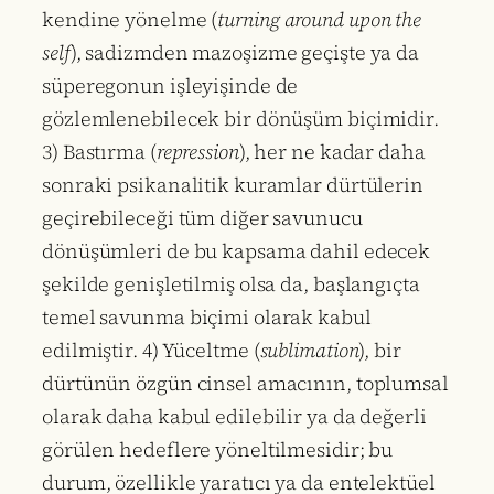
kendine yönelme (
turning around upon the
self
), sadizmden mazoşizme geçişte ya da
süperegonun işleyişinde de
gözlemlenebilecek bir dönüşüm biçimidir.
3) Bastırma (
repression
), her ne kadar daha
sonraki psikanalitik kuramlar dürtülerin
geçirebileceği tüm diğer savunucu
dönüşümleri de bu kapsama dahil edecek
şekilde genişletilmiş olsa da, başlangıçta
temel savunma biçimi olarak kabul
edilmiştir. 4) Yüceltme (
sublimation
), bir
dürtünün özgün cinsel amacının, toplumsal
olarak daha kabul edilebilir ya da değerli
görülen hedeflere yöneltilmesidir; bu
durum, özellikle yaratıcı ya da entelektüel