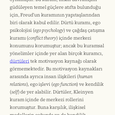
güdüleyen temel güçlere atıfta bulunduğu
için, Freud’un kuramının yapıtaşlarından
biri olarak kabul edilir. Dürtü kuramı, ego
psikolojisi (
ego psychology
) ve çağdaş çatışma
kuramı (
conflict theory
) içinde merkezi
konumunu korumuştur; ancak bu kuramsal
yönelimler içinde yer alan birçok kuramcı,
dürtüleri
tek motivasyon kaynağı olarak
görmemektedir. Bu motivasyon kaynakları
arasında ayrıca insan ilişkileri (
human
relations
), ego işlevi (
ego function
) ve kendilik
(
self
) de yer alabilir. Dürtüler, Kleinyen
kuram içinde de merkezi rollerini
korumuştur. Buna karşılık, ilişkisel
modellerin çoğunda ya da kendilik