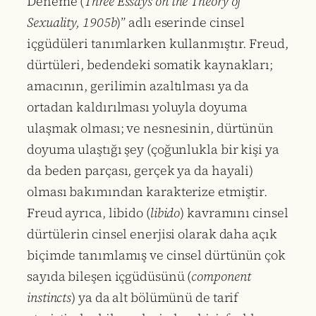
Deneme (
Three Essays on the Theory of
Sexuality, 1905b
)” adlı eserinde cinsel
içgüdüleri tanımlarken kullanmıştır. Freud,
dürtüleri, bedendeki somatik kaynakları;
amacının, gerilimin azaltılması ya da
ortadan kaldırılması yoluyla doyuma
ulaşmak olması; ve nesnesinin, dürtünün
doyuma ulaştığı şey (çoğunlukla bir kişi ya
da beden parçası, gerçek ya da hayali)
olması bakımından karakterize etmiştir.
Freud ayrıca, libido (
libido
) kavramını cinsel
dürtülerin cinsel enerjisi olarak daha açık
biçimde tanımlamış ve cinsel dürtünün çok
sayıda bileşen içgüdüsünü (
component
instincts
) ya da alt bölümünü de tarif