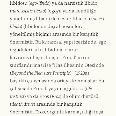
libidosu (
ego-libido
) ya da narsistik libido
(
narcissistic libido
) (egoya ya da kendiliğe
yöneltilmiş libido) ile nesne-libidosu (
object-
libido
) (libidonun dışsal nesnelere
yöneltilmiş biçimi) arasında bir karşıtlık
önermiştir. Bu kuramsal yapı içerisinde, ego
içgüdüleri artık libidinal olarak
kavramsallaştırılmıştır. Freud’un son
sınıflandırması ise “Haz İlkesinin Ötesinde
(
Beyond the Plea sure Principle
)” (1920a)
başlıklı çalışmasında ortaya konmuştur; bu
çalışmada Freud, yaşam içgüdüsü (
life
instinct
) ya da Eros (
Eros
) ile ölüm dürtüsü
(
death drive
) arasında bir karşıtlık
önermiştir. Eros, organik karmaşıklığı inşa