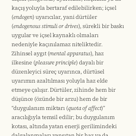
kaçış yoluyla bertaraf edilebilirken; içsel
(
endogen
) uyarıcılar, yani dürtüler
(
endogenous stimuli or drives
), sürekli bir baskı
uygular ve içsel kaynaklı olmaları
nedeniyle kaçınılamaz niteliktedir.
Zihinsel aygıt (
mental apparatus
), haz
ilkesine (
pleasure principle
) dayalı bir
düzenleyici süreç uyarınca, dürtüsel
uyarımın azaltılması yoluyla haz elde
etmeye çalışır. Dürtüler, zihinde hem bir
düşünce (özünde bir arzu) hem de bir
“duygulanım miktarı (
quota of affect
)”
aracılığıyla temsil edilir; bu duygulanım
kotası, altında yatan enerji gerilimindeki
dalgalanmaları yansıtan bir haz ya da