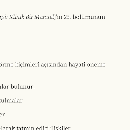
api: Klinik Bir Manuel
]’in 26. bölümünün
 görme biçimleri açısından hayati öneme
nlar bulunur:
ozulmalar
er
arak tatmin edici ilişkiler