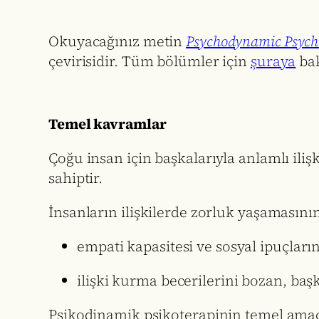
Okuyacağınız metin
Psychodynamic Psycho
çevirisidir. Tüm bölümler için
şuraya
bak
Temel kavramlar
Çoğu insan için başkalarıyla anlamlı ili
sahiptir.
İnsanların ilişkilerde zorluk yaşamasını
empati kapasitesi ve sosyal ipuçları
ilişki kurma becerilerini bozan, başka
Psikodinamik psikoterapinin temel amaçlar