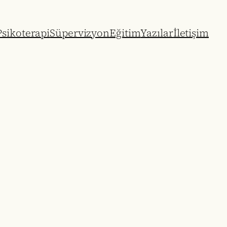
sikoterapi
Süpervizyon
Eğitim
Yazılar
İletişim