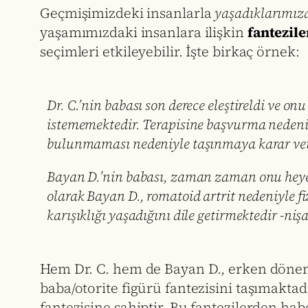
Geçmişimizdeki insanlarla
yaşadıklarımız
yaşamımızdaki insanlara ilişkin
fantezile
seçimleri etkileyebilir. İşte birkaç örnek:
Dr. C.’nin babası son derece eleştireldi ve o
istememektedir. Terapisine başvurma nedeni, b
bulunmaması nedeniyle taşınmaya karar ver
Bayan D.’nin babası, zaman zaman onu heyeca
olarak Bayan D., romatoid artrit nedeniyle fizi
karışıklığı yaşadığını dile getirmektedir -n
Hem Dr. C. hem de Bayan D., erken dönemle
baba/otorite figürü fantezisini taşımaktadı
fantezisine sahiptir. Bu fantezilerden habe