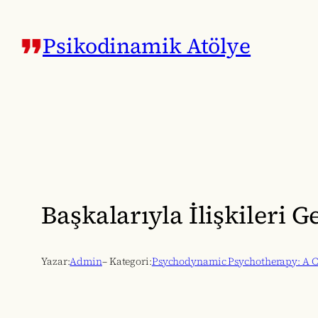
İçeriğe
geç
Psikodinamik Atölye
Başkalarıyla İlişkileri G
Yazar:
Admin
– Kategori:
Psychodynamic Psychotherapy: A C