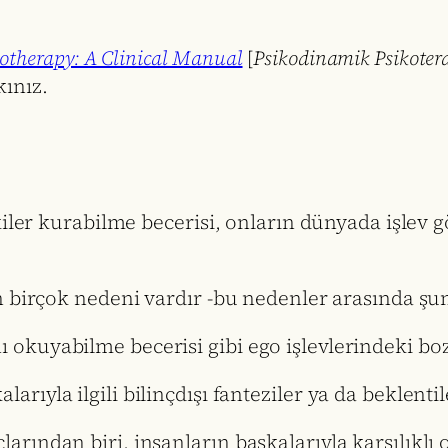
therapy: A Clinical Manual
[
Psikodinamik Psikoter
ınız.
şkiler kurabilme becerisi, onların dünyada işlev
n birçok nedeni vardır -bu nedenler arasında şu
nı okuyabilme becerisi gibi ego işlevlerindeki b
larıyla ilgili bilinçdışı fanteziler ya da beklentil
ından biri, insanların başkalarıyla karşılıklı ol