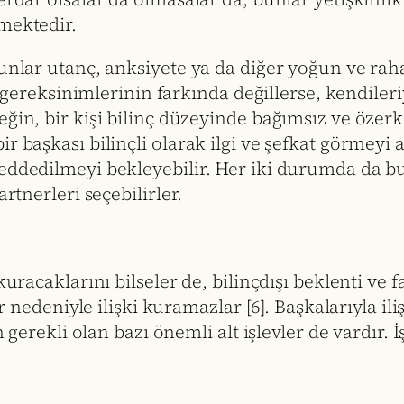
mektedir.
bunlar utanç, anksiyete ya da diğer yoğun ve rah
ı gereksinimlerinin farkında değillerse, kendileriy
ğin, bir kişi bilinç düzeyinde bağımsız ve özerk 
r başkası bilinçli olarak ilgi ve şefkat görmeyi 
eddedilmeyi bekleyebilir. Her iki durumda da bu 
rtnerleri seçebilirler.
uracaklarını bilseler de, bilinçdışı beklenti ve f
er nedeniyle ilişki kuramazlar [6]. Başkalarıyla il
n gerekli olan bazı önemli alt işlevler de vardır. 