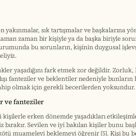
en yakınmalar, sık tartışmalar ve başkalarına yöne
zaman zaman bir kişiyle ya da başka biriyle sorun
 durumunda bu sorunların, kişinin duygusal işl
liyiz.
çlükler yaşadığını fark etmek zor değildir. Zorl
çdışı fanteziler ve beklentiler nedeniyle bunları
e sahip olmak için gerekli becerilerden yoksundur.
er ve fanteziler
 kişilerle erken dönemde yaşadıkları etkileşiml
 iz bırakır. Sevilen ve iyi bakılan kişiler bunu 
 kötü muameleyi beklemeyi öğrenir [5]. Kişi bu b