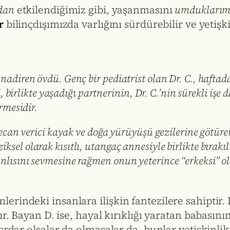
dan
etkilendiğimiz gibi, yaşanmasını
umduklarım
r
bilinçdışımızda varlığını sürdürebilir ve yetişki
nu nadiren övdü. Genç bir pediatrist olan Dr. C., haft
irlikte yaşadığı partnerinin, Dr. C.’nin sürekli işe 
mesidir.
n verici kayak ve doğa yürüyüşü gezilerine götüren 
ksel olarak kısıtlı, utangaç annesiyle birlikte bırakılı
işanlısını sevmesine rağmen onun yeterince “erkeksi
rindeki insanlara ilişkin fantezilere sahiptir.
r. Bayan D. ise, hayal kırıklığı yaratan babasını
rdar olsalar da olmasalar da, bunlar yetişkinlikte