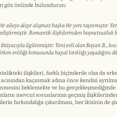
leri göz önünde bulundurun:
r aileye alışır alışmaz başka bir yere taşınmıştır. Yet
iştirmiştir. Romantik ilişkilerinden hoşnutsuzluk his
ihtiyacıyla ilgilenmiştir. Yeni evli olan Bayan B., 
ken evliliği konusunda hayal kırıklığı yaşadığını dil
nlikteki ilişkileri, farklı biçimlerde olsa da er
lık acısından kaçınmak adına önce kendisi ayrılma
gilenmesini beklemekte ve bu gerçekleşmediğinde 
onların mevcut sorunlarının geçmiş ilişkilerind
lerin farkındalığa çıkarılması, her ikisinin de 