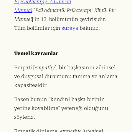
Psychotherapy: A Clinical
Manual
[
Psikodinamik Psikoterapi: Klinik Bir
Manuel
]’in 13. bölümünün çevirisidir.
Tüm bölümler için
şuraya
bakınız.
Temel kavramlar
Empati [
empathy
], bir başkasının zihinsel
ve duygusal durumunu tanıma ve anlama
kapasitesidir.
Bazen bunun “kendini başka birinin
yerine koyabilme” yeteneği olduğunu
söyleriz.
Empatik dinleme [
empathic listening
],