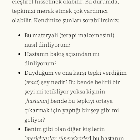
eleştirel hissetmek olabilir. Bu durumda,
tepkinizi merak etmek çok yardımcı
olabilir. Kendinize şunları sorabilirsiniz:
Bu materyali (terapi malzemesini)
nasıl dinliyorum?
Hastanın bakış açısından mı
dinliyorum?
Duyduğum ve ona karşı tepki verdiğim
(
react
) şey nedir? Bu bende belirli bir
şeyi mi tetikliyor yoksa kişinin
[
hastanın
] bende bu tepkiyi ortaya
çıkarmak için yaptığı bir şey gibi mi
geliyor?
Benim gibi olan diğer kişilerin
[
meslektaşlar, süpervizörler
] bu hastanın