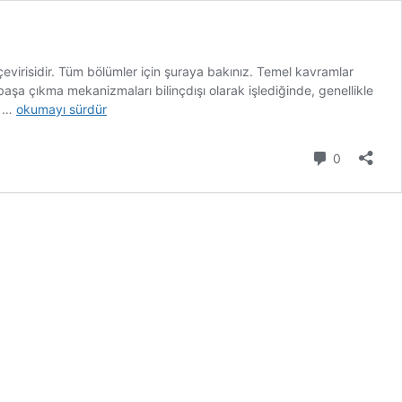
virisidir. Tüm bölümler için şuraya bakınız. Temel kavramlar
başa çıkma mekanizmaları bilinçdışı olarak işlediğinde, genellikle
Karakteristik
n …
okumayı sürdür
Adaptasyon
Yöntemlerini
Yorum
0
Geliştirme
(27.
Bölüm)