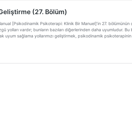
Geliştirme (27. Bölüm)
al [Psikodinamik Psikoterapi: Klinik Bir Manuel]’in 27. bölümünün çe
gü yolları vardır; bunların bazıları diğerlerinden daha uyumludur. Bu 
arak uyum sağlama yollarımızı geliştirmek, psikodinamik psikoterapini