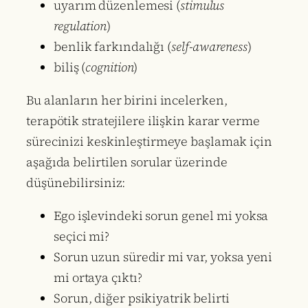
uyarım düzenlemesi (
stimulus
regulation
)
benlik farkındalığı (
self-awareness
)
biliş (
cognition
)
Bu alanların her birini incelerken,
terapötik stratejilere ilişkin karar verme
sürecinizi keskinleştirmeye başlamak için
aşağıda belirtilen sorular üzerinde
düşünebilirsiniz:
Ego işlevindeki sorun genel mi yoksa
seçici mi?
Sorun uzun süredir mi var, yoksa yeni
mi ortaya çıktı?
Sorun, diğer psikiyatrik belirti