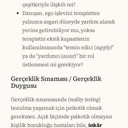
çeşitleriyle ilişkili mi?
Danışan, ego işlevini terapistten
yalnızca asgari düzeyde yardım alarak
yerine getirebiliyor mu, yoksa
terapistin eksik kapasitenin
kullanılmasında “temin edici (
supply)
”
ya da “yardımcı (
assist
)” bir rol
üstlenmesi mi gerekiyor?
Gerçeklik Sınaması / Gerçeklik
Duygusu
Gerçeklik sınamasında (
reality testing
)
bozulma yaşamak için psikotik olmak
gerekmez. Açık biçimde psikotik olmayan
kişilik bozukluğu hastaları bile,
inkâr