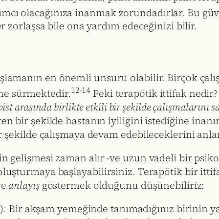
dımcı olacağınıza inanmak zorundadırlar. Bu gü
er zorlaşsa bile ona yardım edeceğinizi bilir.
şlamanın en önemli unsuru olabilir. Birçok çalış
12-14
ne sürmektedir.
Peki terapötik ittifak nedir?
pist arasında birlikte etkili bir şekilde çalışmalarını
en bir şekilde hastanın iyiliğini istediğine inanı
bir şekilde çalışmaya devam edebileceklerini anlar
in gelişmesi zaman alır -ve uzun vadeli bir psik
oluşturmaya başlayabilirsiniz. Terapötik bir itti
ve
anlayış
göstermek olduğunu düşünebiliriz:
t): Bir akşam yemeğinde tanımadığınız birinin