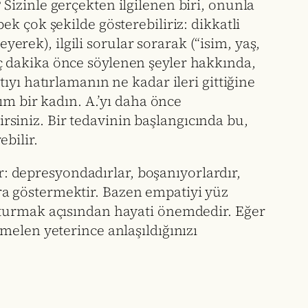
 Sizinle gerçekten ilgilenen biri, onunla
ek çok şekilde gösterebiliriz: dikkatli
rek), ilgili sorular sorarak (“isim, yaş,
aç dakika önce söylenen şeyler hakkında,
tıyı hatırlamanın ne kadar ileri gittiğine
ğım bir kadın. A.’yı daha önce
rsiniz. Bir tedavinin başlangıcında bu,
bilir.
r: depresyondadırlar, boşanıyorlardır,
ra göstermektir. Bazen empatiyi yüz
luşturmak açısından hayati önemdedir. Eğer
emelen yeterince anlaşıldığınızı