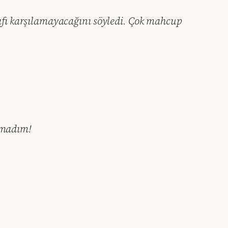
fı karşılamayacağını söyledi. Çok mahcup
namadım!