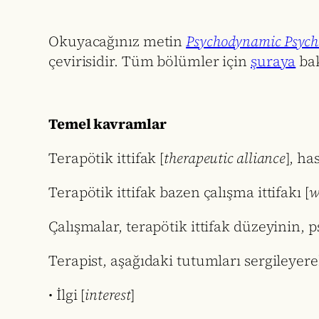
Okuyacağınız metin
Psychodynamic Psycho
çevirisidir. Tüm bölümler için
şuraya
bak
Temel kavramlar
Terapötik ittifak [
therapeutic alliance
], ha
Terapötik ittifak bazen çalışma ittifakı [
w
Çalışmalar, terapötik ittifak düzeyinin,
Terapist, aşağıdaki tutumları sergileyerek
• İlgi [
interest
]