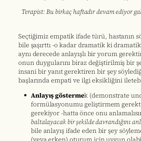
Terapist: Bu birkaç haftadır devam ediyor ga
Seçtiğimiz empatik ifade türü, hastanın sö
bile şaşırttı -o kadar dramatik ki dramati
aynı derecede anlayışlı bir yorum gerekti
onun duygularını biraz değiştirilmiş bir 
insani bir yanıt gerektiren bir şey söyled
başlarında empati ve ilgi eksikliğini iletebi
Anlayış gösterme
k (demonstrate unde
formülasyonumu geliştirmem gerektiğ
gerekiyor -hatta önce onu anlamalısı
baltalayacak bir şekilde davrandığını a
bile anlayış ifade eden bir şey söylem
(veya erken) oturum için uygun olabil