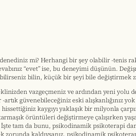
denediniz mi? Herhangi bir şey olabilir -tenis ra
vabınız “evet” ise, bu deneyimi düşünün. Değiş
bilirseniz bilin, küçük bir şeyi bile değiştirmek 
eklinizden vazgeçmeniz ve ardından yeni yolu de
-artık güvenebileceğiniz eski alışkanlığınız yok
n hissettiğiniz kaygıyı yaklaşık bir milyonla çar
e karmaşık örüntüleri değiştirmeye çalışırken y
İşte tam da bunu, psikodinamik psikoterapi danı
 zorunda kaldıysanız, psikodinamik psikoterapi