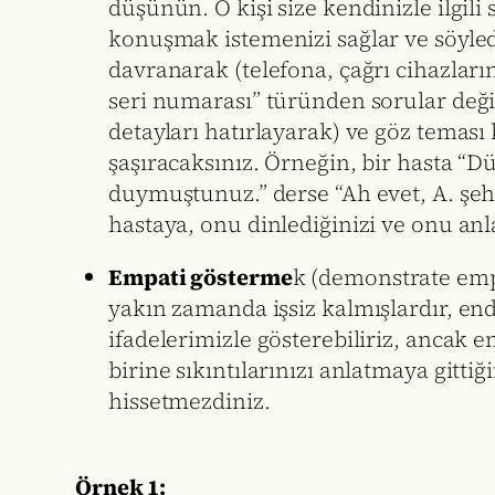
düşünün. O kişi size kendinizle ilgili
konuşmak istemenizi sağlar ve söyledik
davranarak (telefona, çağrı cihazları
seri numarası” türünden sorular değil
detayları hatırlayarak) ve göz teması 
şaşıracaksınız. Örneğin, bir hasta “Dün
duymuştunuz.” derse “Ah evet, A. şehr
hastaya, onu dinlediğinizi ve onu anla
Empati gösterme
k (demonstrate empa
yakın zamanda işsiz kalmışlardır, en
ifadelerimizle gösterebiliriz, ancak 
birine sıkıntılarınızı anlatmaya gitti
hissetmezdiniz.
Örnek 1: