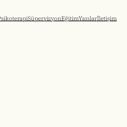
sikoterapi
Süpervizyon
Eğitim
Yazılar
İletişim