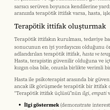
sarsıcı serüven boyunca kendilerine yar
aranızda terapötik ittifak varsa, hasta, işl
Terapötik ittifak oluşturmak
Terapötik ittifakın kurulması, tedaviye ba
sonucunun en iyi yordayıcısı olduğunu ö
adlandırılan terapötik ittifak,
hasta ve tera
Hasta, terapistin güvenilir olduğuna ve içt
kızgın olsa bile, onunla birlikte verimli 
Hasta ile psikoterapist arasında bir güven
ancak ilk görüşmede terapötik bir ittifak 
“Terapötik ittifak üçlüsü”nün
ilgi
,
empati
İlgi göstermek
(demonstrate interes