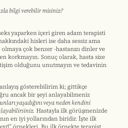
a bilgi verebilir misiniz?
 seks yaparken içeri giren adam terapisti
 hakkındaki hisleri ise daha sessiz ama
e olmaya çok benzer -hastanızı dinler ve
kten korkmayın. Sonuç olarak, hasta size
 iletişim olduğunu unutmayın ve tedavinin
nlayış gösterebilirim ki; gittikçe
ru ancak bir şeyi anlayabilmeniz
runları yaşadığını veya neden kendini
layabilirsiniz.
Hastayla ilk görüşmenizde
n en iyi yollarından biridir. İşte ilk
ent
]” örnekleri. Bu ilk örnekte terapist,