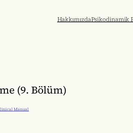
Hakkımızda
Psikodinamik P
irme (9. Bölüm)
linical Manual