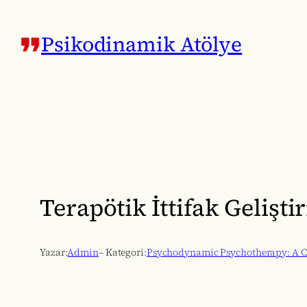
İçeriğe
geç
Psikodinamik Atölye
Terapötik İttifak Gelişt
Yazar:
Admin
– Kategori:
Psychodynamic Psychotherapy: A C