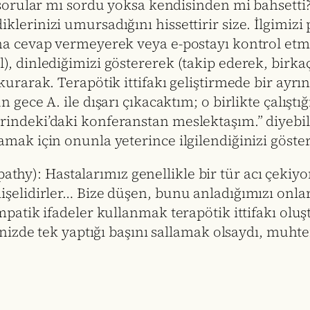
 sorular mı sordu yoksa kendisinden mi bahsetti?
lerinizi umursadığını hissettirir size. İlgimizi p
na cevap vermeyerek veya e-postayı kontrol etmeye
), dinlediğimizi göstererek (takip ederek, birk
kurarak. Terapötik ittifakı geliştirmede bir ayrın
 gece A. ile dışarı çıkacaktım; o birlikte çalıştı
indeki’daki konferanstan meslektaşım.” diyebili
mak için onunla yeterince ilgilendiğinizi göstere
thy): Hastalarımız genellikle bir tür acı çekiyo
dişelidirler… Bize düşen, bunu anladığımızı onla
empatik ifadeler kullanmak terapötik ittifakı o
ğinizde tek yaptığı başını sallamak olsaydı, muht