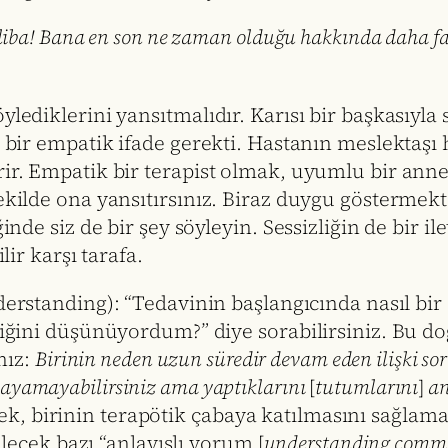
liba! Bana en son ne zaman olduğu hakkında daha fazl
ylediklerini yansıtmalıdır. Karısı bir başkasıyla
k bir empatik ifade gerekti. Hastanın meslektaşı
rir. Empatik bir terapist olmak, uyumlu bir ann
şekilde ona yansıtırsınız. Biraz duygu gösterme
iğinde siz de bir şey söyleyin. Sessizliğin de bir
lir karşı tarafa.
rstanding): “Tedavinin başlangıcında nasıl bir a
ini düşünüyordum?” diye sorabilirsiniz. Bu doğ
nız:
Birinin neden uzun süredir devam eden ilişki so
nlayamayabilirsiniz ama yaptıklarını
[
tutumlarını
]
an
ek, birinin terapötik çabaya katılmasını sağlamanı
ecek bazı “anlayışlı yorum [
understanding comm