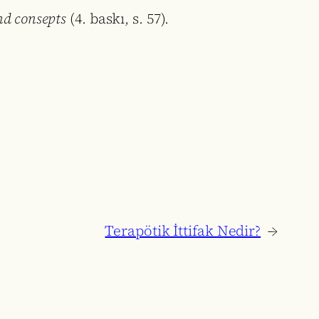
nd consepts
(4. baskı, s. 57).
Terapötik İttifak Nedir?
→