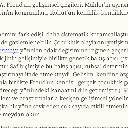
A. Freud’un gelişimsel çizgileri, Mahler’in ayr
Klein’ın konnumları, Kohut’un kendilik–kendilikne
emini fark edişi, daha sistematik kuramsallaştı
de gözlemlenebilir. Çocukluk olaylarını yetişki
atışmaya
yönelen odak değişimine rağmen geçerli
jinin gelişimiyle birlikte genetik bakış açısı, 
ır. Saf biçimiyle bu bakış açısı, ruhsal determin
aştırmayı ifade etmekteydi. Gelişim, kendine öz
unla birlikte Freud’un kendisi, gerçek çocukluk ge
tireceği yönündeki kanaatini dile getirmiştir (19
lem ve araştırmalarla kesişen gelişimsel yönelim
şka bir yöne sevk eden çok sayıda etkili etmenin
me meydan okur.