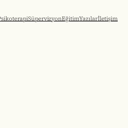
sikoterapi
Süpervizyon
Eğitim
Yazılar
İletişim