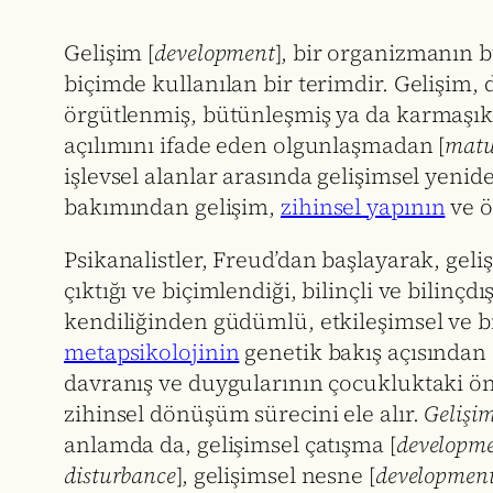
Gelişim [
development
], bir organizmanın b
biçimde kullanılan bir terimdir. Gelişim,
örgütlenmiş, bütünleşmiş ya da karmaşık b
açılımını ifade eden olgunlaşmadan [
matu
işlevsel alanlar arasında gelişimsel yeni
bakımından gelişim,
zihinsel yapının
ve ö
Psikanalistler, Freud’dan başlayarak, gel
çıktığı ve biçimlendiği, bilinçli ve bilinç
kendiliğinden güdümlü, etkileşimsel ve bi
metapsikolojinin
genetik bakış açısından 
davranış ve duygularının çocukluktaki ön
zihinsel dönüşüm sürecini ele alır.
Gelişim
anlamda da, gelişimsel çatışma [
developme
disturbance
], gelişimsel nesne [
development