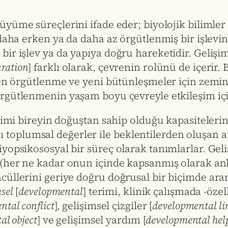
üyüme süreçlerini ifade eder; biyolojik bilimler
 daha erken ya da daha az örgütlenmiş bir işlevi
ir işlev ya da yapıya doğru hareketidir. Gelişim,
ration
] farklı olarak, çevrenin rolünü de içerir.
den örgütlenme ve yeni bütünleşmeler için zemin
rgütlenmenin yaşam boyu çevreyle etkileşim için
işimi bireyin doğuştan sahip olduğu kapasiteleri
dışı toplumsal değerler ile beklentilerden oluşan 
yopsikososyal bir süreç olarak tanımlarlar. Gel
(her ne kadar onun içinde kapsanmış olarak anla
cüllerini geriye doğru doğrusal bir biçimde ara
sel
[
developmental
] terimi, klinik çalışmada -özel
ntal conflict
], gelişimsel çizgiler [
developmental li
al object
] ve gelişimsel yardım [
developmental hel