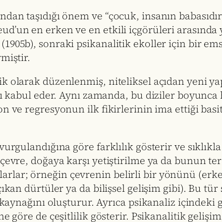
ndan taşıdığı önem ve “çocuk, insanın babasıdır
d’un en erken ve en etkili içgörüleri arasında y
1905b), sonraki psikanalitik ekoller için bir e
miştir.
k olarak düzenlenmiş, niteliksel açıdan yeni yap
ını kabul eder. Aynı zamanda, bu diziler boyunc
on ve regresyonun ilk fikirlerinin ima ettiği ba
vurgulandığına göre farklılık gösterir ve sıklıkl
çevre, doğaya karşı yetiştirilme ya da bunun ters
lı kılarlar; örneğin çevrenin belirli bir yönünü (
kan dürtüler ya da bilişsel gelişim gibi). Bu tür 
r kaynağını oluşturur. Ayrıca psikanaliz içindeki 
ne göre de çeşitlilik gösterir. Psikanalitik geli