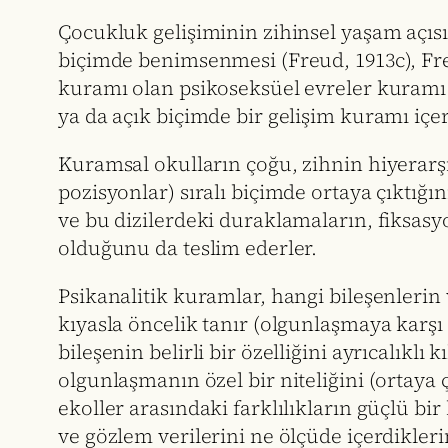
Çocukluk gelişiminin zihinsel yaşam açısı
biçimde benimsenmesi (Freud, 1913c), Freu
kuramı olan psikoseksüel evreler kuramı (
ya da açık biçimde bir gelişim kuramı içer
Kuramsal okulların çoğu, zihnin hiyerarşi
pozisyonlar) sıralı biçimde ortaya çıktığ
ve bu dizilerdeki duraklamaların, fiksasy
olduğunu da teslim ederler.
Psikanalitik kuramlar, hangi bileşenlerin 
kıyasla öncelik tanır (olgunlaşmaya karşı 
bileşenin belirli bir özelliğini ayrıcalık
olgunlaşmanın özel bir niteliğini (ortaya çı
ekoller arasındaki farklılıkların güçlü bi
ve gözlem verilerini ne ölçüde içerdikleri