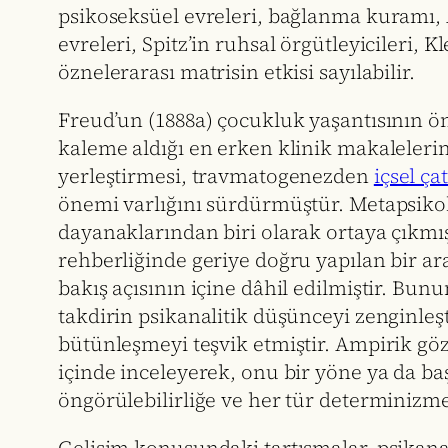
psikoseksüel evreleri, bağlanma kuramı, 
evreleri, Spitz’in ruhsal örgütleyicileri, 
öznelerarası matrisin etkisi sayılabilir.
Freud’un (1888a) çocukluk yaşantısının ön
kaleme aldığı en erken klinik makalelerin
yerleştirmesi, travmatogenezden
içsel ç
önemi varlığını sürdürmüştür. Metapsikolo
dayanaklarından biri olarak ortaya çıkmışt
rehberliğinde geriye doğru yapılan bir ar
bakış açısının içine dâhil edilmiştir. Bun
takdirin psikanalitik düşünceyi zenginleş
bütünleşmeyi teşvik etmiştir. Ampirik göz
içinde inceleyerek, onu bir yöne ya da ba
öngörülebilirliğe ve her tür determiniz