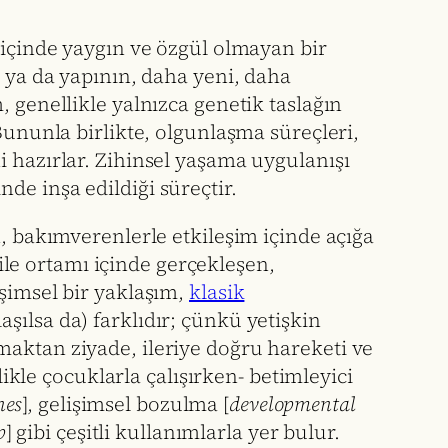
 içinde yaygın ve özgül olmayan bir
n ya da yapının, daha yeni, daha
 genellikle yalnızca genetik taslağın
 Bununla birlikte, olgunlaşma süreçleri,
i hazırlar. Zihinsel yaşama uygulanışı
de inşa edildiği süreçtir.
n, bakımverenlerle etkileşim içinde açığa
aile ortamı içinde gerçekleşen,
işimsel bir yaklaşım,
klasik
şılsa da) farklıdır; çünkü yetişkin
maktan ziyade, ileriye doğru hareketi ve
likle çocuklarla çalışırken- betimleyici
nes
], gelişimsel bozulma [
developmental
p
] gibi çeşitli kullanımlarla yer bulur.