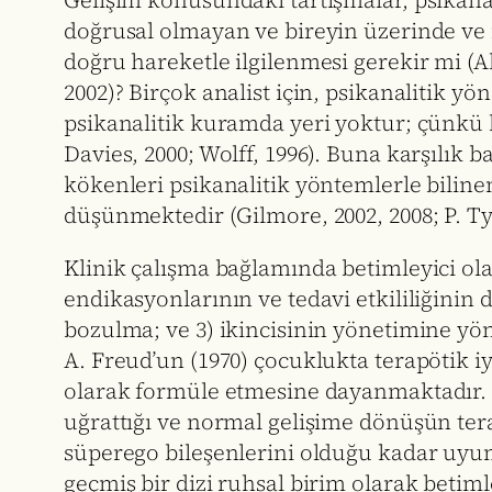
Gelişim konusundaki tartışmalar, psikana
doğrusal olmayan ve bireyin üzerinde ve iç
doğru hareketle ilgilenmesi gerekir mi (Ab
2002)? Birçok analist için, psikanalitik yö
psikanalitik kuramda yeri yoktur; çünkü 
Davies, 2000; Wolff, 1996). Buna karşılık 
kökenleri psikanalitik yöntemlerle biline
düşünmektedir (Gilmore, 2002, 2008; P. Ty
Klinik çalışma bağlamında betimleyici ola
endikasyonlarının ve tedavi etkililiğinin d
bozulma; ve 3) ikincisinin yönetimine yöne
A. Freud’un (1970) çocuklukta terapötik i
olarak formüle etmesine dayanmaktadır. B
uğrattığı ve normal gelişime dönüşün tera
süperego bileşenlerini olduğu kadar uyumsal
geçmiş bir dizi ruhsal birim olarak betiml