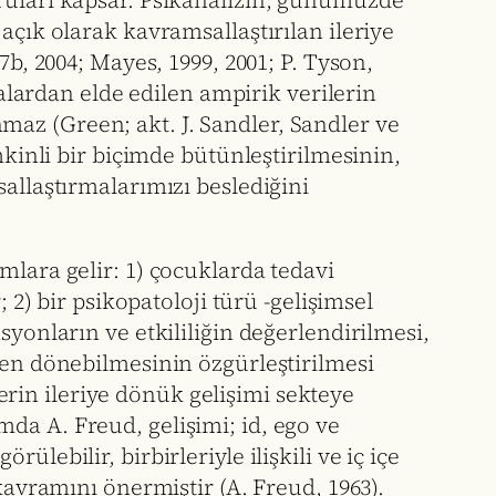
oruları kapsar. Psikanalizin, günümüzde
açık olarak kavramsallaştırılan ileriye
7b, 2004; Mayes, 1999, 2001; P. Tyson,
malardan elde edilen ampirik verilerin
az (Green; akt. J. Sandler, Sandler ve
mkinli bir biçimde bütünleştirilmesinin,
allaştırmalarımızı beslediğini
mlara gelir: 1) çocuklarda tedavi
 2) bir psikopatoloji türü -gelişimsel
syonların ve etkililiğin değerlendirilmesi,
den dönebilmesinin özgürleştirilmesi
rin ileriye dönük gelişimi sekteye
da A. Freud, gelişimi; id, ego ve
lebilir, birbirleriyle ilişkili ve iç içe
kavramını önermiştir (A. Freud, 1963).