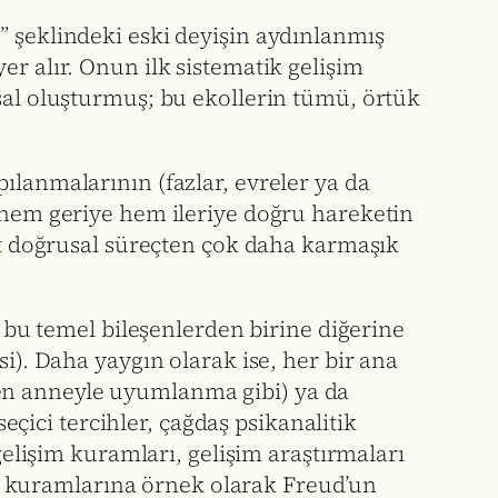
” şeklindeki eski deyişin aydınlanmış
er alır. Onun ilk sistematik gelişim
msal oluşturmuş; bu ekollerin tümü, örtük
ılanmalarının (fazlar, evreler ya da
a hem geriye hem ileriye doğru hareketin
sit doğrusal süreçten çok daha karmaşık
a bu temel bileşenlerden birine diğerine
i). Daha yaygın olarak ise, her bir ana
erken anneyle uyumlanma gibi) ya da
seçici tercihler, çağdaş psikanalitik
gelişim kuramları, gelişim araştırmaları
şim kuramlarına örnek olarak Freud’un