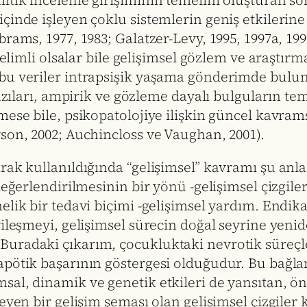
litik inceleme girişiminin temelini oluşturan s
inde işleyen çoklu sistemlerin geniş etkilerine 
rams, 1977, 1983; Galatzer-Levy, 1995, 1997a, 199
nelimli olsalar bile gelişimsel gözlem ve araştır
bu veriler intrapsişik yaşama gönderimde bulunm
bazıları, ampirik ve gözleme dayalı bulguların te
mese bile, psikopatolojiye ilişkin güncel kavrams
son, 2002; Auchincloss ve Vaughan, 2001).
rak kullanıldığında “gelişimsel” kavramı şu anla
eğerlendirilmesinin bir yönü -gelişimsel çizgiler;
lik bir tedavi biçimi -gelişimsel yardım. Endika
yileşmeyi, gelişimsel sürecin doğal seyrine yeni
uradaki çıkarım, çocukluktaki nevrotik süreçle
pötik başarının göstergesi olduğudur. Bu bağlam
, dinamik ve genetik etkileri de yansıtan, öngörü
eyen bir gelişim şeması olan gelişimsel çizgiler 