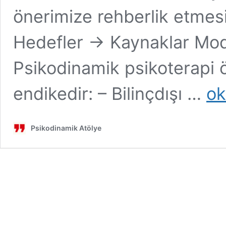
önerimize rehberlik etmes
Hedefler → Kaynaklar Model
Psikodinamik psikoterapi öz
Psiko
endikedir: – Bilinçdışı …
ok
Psikot
İçin
Endik
Psikodinamik Atölye
(6.
Bölüm