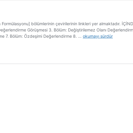
 Formülasyonu] bölümlerinin çevirilerinin linkleri yer almaktadır. İÇ
 Değerlendirme Görüşmesi 3. Bölüm: Değiştirilemez Olanı Değerlendirm
Psikanalitik
me 7. Bölüm: Özdeşimi Değerlendirme 8. …
okumayı sürdür
Vaka
Formülasyonu
(Kitap)